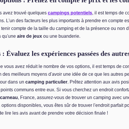
 options : Prenez en compte le prix et les c
s avez trouvé quelques
campings potentiels
, il est temps de
ns. L'un des facteurs les plus importants à prendre en compte est
enir compte de la taille du camping et de la présence ou non d
s qu'une
aire de jeux
ou une buanderie.
s : Évaluez les expériences passées des autres
ue vous avez réduit le nombre de vos options, il est temps de c
'un des meilleurs moyens d'avoir une idée de ce que les autres 
jour dans un
camping particulier
. Prêtez attention aux avis posit
s points communs entre eux. Si vous cherchez un endroit confor
ncarneau
, France, assurez-vous de trouver un camping avec un
s options disponibles, vous êtes sûr de trouver l'endroit parfait 
e lire les avis avant de prendre votre décision finale !