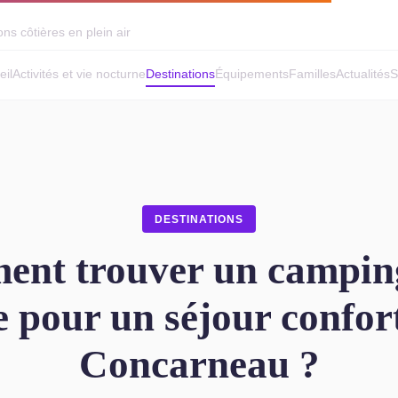
ns côtières en plein air
eil
Activités et vie nocturne
Destinations
Équipements
Familles
Actualités
S
DESTINATIONS
nt trouver un campin
e pour un séjour confor
Concarneau ?