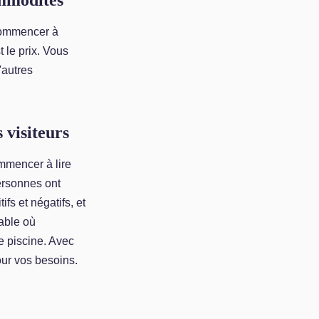
ommodités
 commencer à
 le prix. Vous
'autres
 visiteurs
ommencer à lire
personnes ont
ifs et négatifs, et
table où
e piscine. Avec
pour vos besoins.