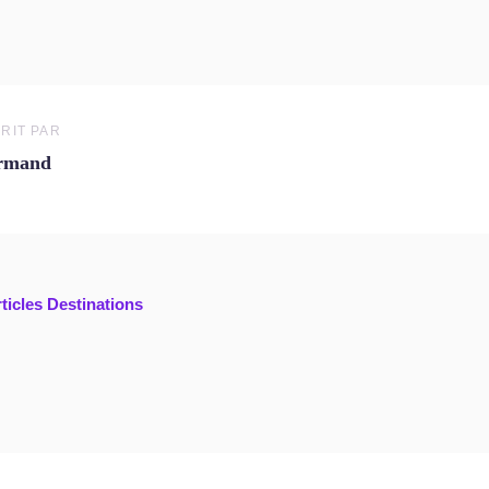
RIT PAR
rmand
rticles Destinations