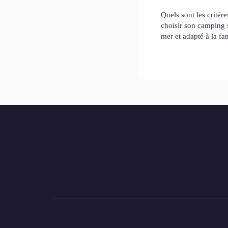
Quels sont les critèr
choisir son camping 
mer et adapté à la fam