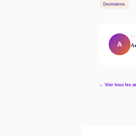
Destinations
EC
A
A
← Voir tous les a