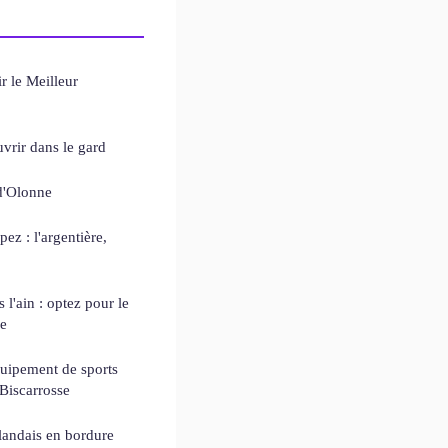
r le Meilleur
vrir dans le gard
d'Olonne
ez : l'argentière,
'ain : optez pour le
ce
quipement de sports
Biscarrosse
landais en bordure