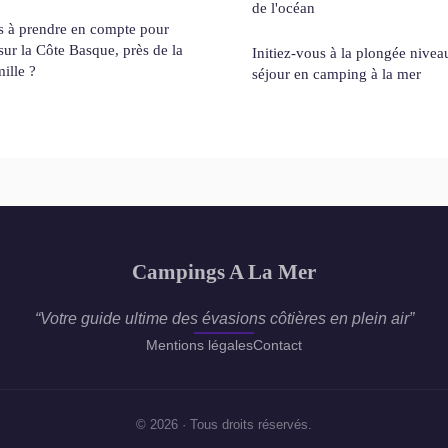
de l'océan
es à prendre en compte pour
sur la Côte Basque, près de la
Initiez-vous à la plongée niveau
ille ?
séjour en camping à la mer
Campings A La Mer
“Votre guide ultime des évasions côtières en plein air”
Mentions légales
Contact
© 2026 · Tous droits réservés.