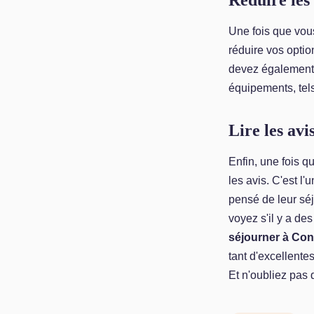
Réduire les
Une fois que vou
réduire vos optio
devez également t
équipements, tel
Lire les avi
Enfin, une fois q
les avis. C'est l
pensé de leur sé
voyez s'il y a de
séjourner à Co
tant d'excellente
Et n'oubliez pas d