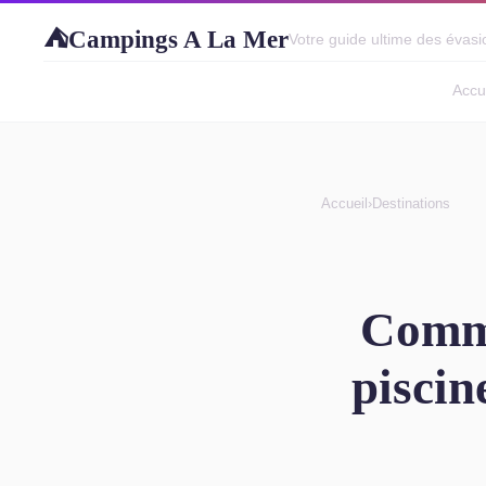
Campings A La Mer
⛺
Votre guide ultime des évasio
Accu
Accueil
›
Destinations
Comme
piscin