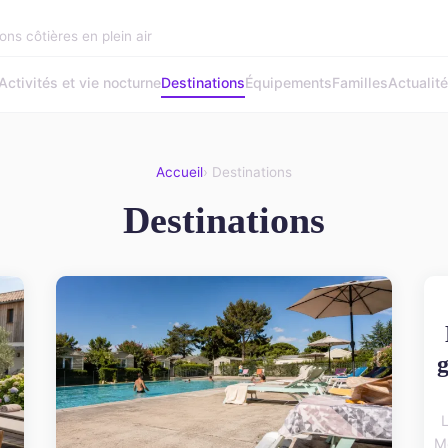
ons côtières en plein air
Activités et vie nocturne
Destinations
Équipements
Familles
Actualit
Accueil
› Destinations
Destinations
g
Me