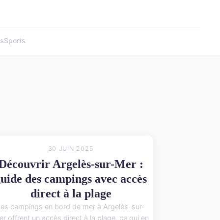
és
Sports
30 JUIN 2025
Découvrir Argelès-sur-Mer :
uide des campings avec accès
direct à la plage
Les campings en bord de mer à Argelès-sur-
r offrent un accès direct à la plage, ce qui en