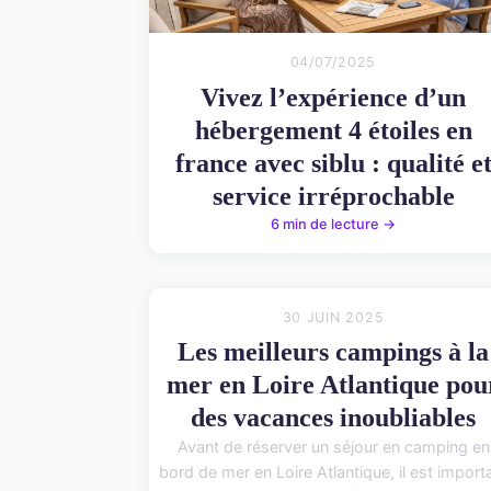
04/07/2025
Vivez l’expérience d’un
hébergement 4 étoiles en
france avec siblu : qualité e
service irréprochable
6 min de lecture →
30 JUIN 2025
Les meilleurs campings à la
mer en Loire Atlantique pou
des vacances inoubliables
Avant de réserver un séjour en camping en
bord de mer en Loire Atlantique, il est import