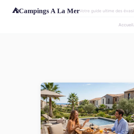
Campings A La Mer
⛺
Votre guide ultime des évasi
Accueil