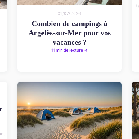
f
01/07/2026
Combien de campings à
Argelès-sur-Mer pour vos
vacances ?
t
11 min de lecture →
r
ant