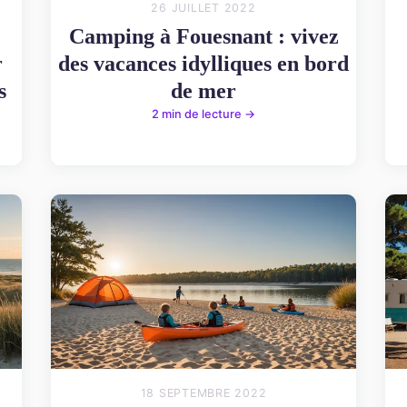
26 JUILLET 2022
Camping à Fouesnant : vivez
r
des vacances idylliques en bord
s
de mer
2 min de lecture →
18 SEPTEMBRE 2022