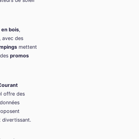
teurs de soleil
 en bois
,
, avec des
mpings
mettent
 des
promos
Courant
l offre des
ndonnées
oposent
 divertissant.