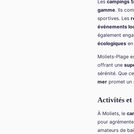
Les
campings 5 
gamme
. Ils co
sportives. Les
r
événements lo
également engag
écologiques
en 
Moliets-Plage e
offrant une
supe
sérénité. Que c
mer
promet un 
Activités e
À Moliets, le
ca
pour agrémenter
amateurs de ba