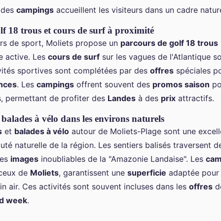
des
campings
accueillent les visiteurs dans un cadre nature
f 18 trous et cours de surf à proximité
rs de sport, Moliets propose un
parcours de golf 18 trous
e active. Les
cours de surf
sur les vagues de l'Atlantique so
ivités sportives sont complétées par des
offres
spéciales po
nces
. Les
campings
offrent souvent des
promos saison
po
, permettant de profiter des
Landes
à des
prix
attractifs.
balades à vélo dans les environs naturels
s
et
balades à vélo
autour de Moliets-Plage sont une excel
uté naturelle de la région. Les sentiers balisés traversent 
des
images
inoubliables de la "Amazonie Landaise". Les
cam
ceux de
Moliets
, garantissent une
superficie
adaptée pour a
n air. Ces activités sont souvent incluses dans les
offres
d
d week
.