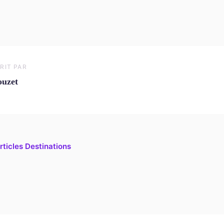
RIT PAR
uzet
rticles Destinations