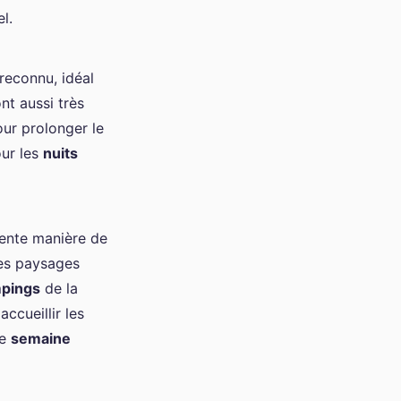
l.
reconnu, idéal
nt aussi très
ur prolonger le
ur les
nuits
lente manière de
des paysages
pings
de la
ccueillir les
e
semaine