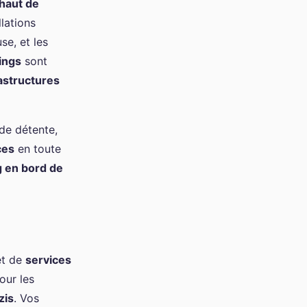
 haut de
lations
se, et les
ings
sont
astructures
de détente,
ces
en toute
 en bord de
t de
services
our les
zis
. Vos