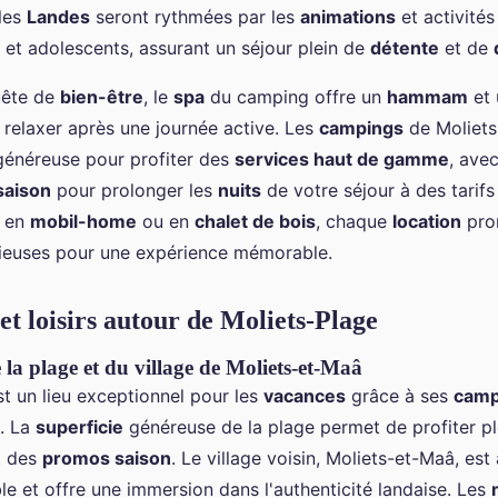
les
Landes
seront rythmées par les
animations
et activités
 et adolescents, assurant un séjour plein de
détente
et de
uête de
bien-être
, le
spa
du camping offre un
hammam
et
 relaxer après une journée active. Les
campings
de Moliets
énéreuse pour profiter des
services haut de gamme
, ave
saison
pour prolonger les
nuits
de votre séjour à des tarif
z en
mobil-home
ou en
chalet de bois
, chaque
location
pro
euses pour une expérience mémorable.
et loisirs autour de Moliets-Plage
 la plage et du village de Moliets-et-Maâ
st un lieu exceptionnel pour les
vacances
grâce à ses
camp
. La
superficie
généreuse de la plage permet de profiter p
t des
promos saison
. Le village voisin, Moliets-et-Maâ, est
le et offre une immersion dans l'authenticité landaise. Les