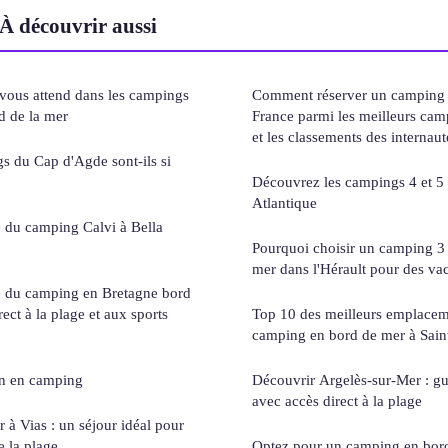
À découvrir aussi
vous attend dans les campings
Comment réserver un camping d
d de la mer
France parmi les meilleurs camp
et les classements des internaut
s du Cap d'Agde sont-ils si
Découvrez les campings 4 et 5 
Atlantique
 du camping Calvi à Bella
Pourquoi choisir un camping 3 
mer dans l'Hérault pour des va
 du camping en Bretagne bord
ect à la plage et aux sports
Top 10 des meilleurs emplacem
camping en bord de mer à Saint
ron en camping
Découvrir Argelès-sur-Mer : g
avec accès direct à la plage
à Vias : un séjour idéal pour
de la plage
Optez pour un camping en bord