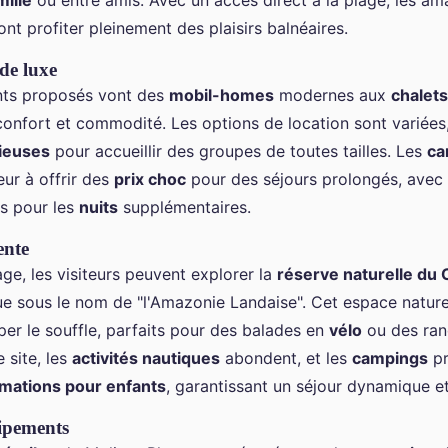
ille
ou entre amis. Avec un accès direct à la plage, les ama
nt profiter pleinement des plaisirs balnéaires.
de luxe
ts proposés vont des
mobil-homes
modernes aux
chalets
confort et commodité. Les options de location sont variées
ieuses
pour accueillir des groupes de toutes tailles. Les
ca
ur à offrir des
prix choc
pour des séjours prolongés, avec
es pour les
nuits
supplémentaires.
ente
age, les visiteurs peuvent explorer la
réserve naturelle du 
ue sous le nom de "l'Amazonie Landaise". Cet espace nature
er le souffle, parfaits pour des balades en
vélo
ou des ra
e site, les
activités nautiques
abondent, et les
campings
pr
mations pour enfants
, garantissant un séjour dynamique et
uipements