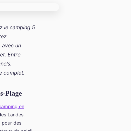
ez le camping 5
tez
, avec un
et. Entre
nels.
e complet.
ts-Plage
 camping en
des Landes.
e pour des