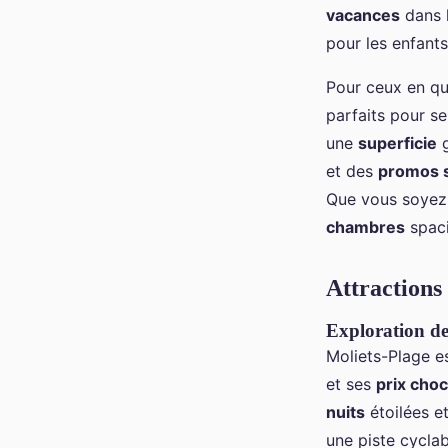
vacances
dans 
pour les enfants
Pour ceux en q
parfaits pour se
une
superficie
g
et des
promos 
Que vous soye
chambres
spaci
Attractions 
Exploration de
Moliets-Plage e
et ses
prix choc
nuits
étoilées e
une piste cyclab