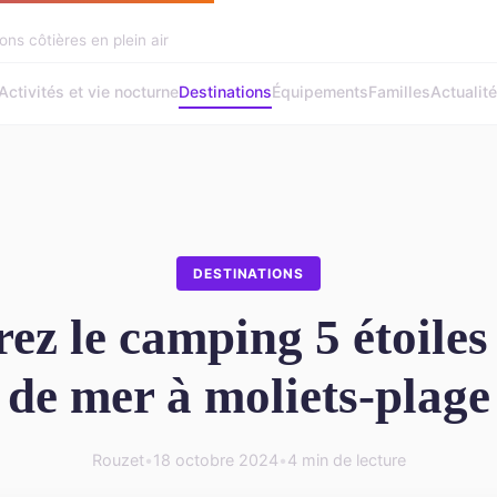
ons côtières en plein air
Activités et vie nocturne
Destinations
Équipements
Familles
Actualit
DESTINATIONS
ez le camping 5 étoiles
de mer à moliets-plage
Rouzet
•
18 octobre 2024
•
4 min de lecture