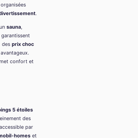
 organisées
divertissement
.
 un
sauna
,
 garantissent
c des
prix choc
s avantageux.
met confort et
ings 5 étoiles
leinement des
 accessible par
mobil-homes
et