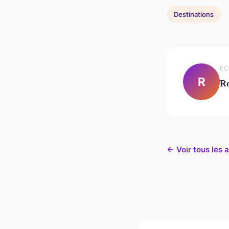
Destinations
EC
R
Ro
← Voir tous les a