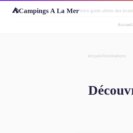
Campings A La Mer
⛺
Votre guide ultime des évasi
Accueil
Accueil
›
Destinations
Découvr