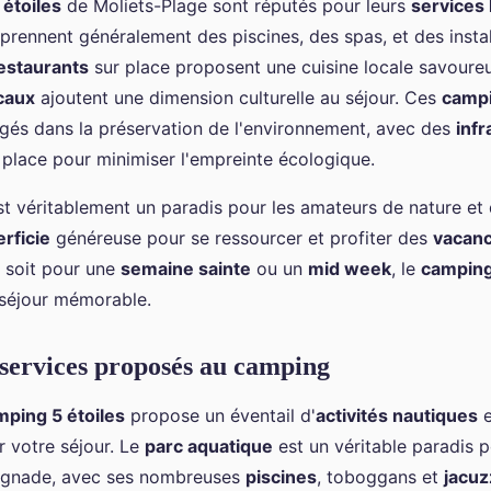
étoiles
de Moliets-Plage sont réputés pour leurs
services
mprennent généralement des piscines, des spas, et des instal
estaurants
sur place proposent une cuisine locale savoureu
caux
ajoutent une dimension culturelle au séjour. Ces
camp
és dans la préservation de l'environnement, avec des
infr
place pour minimiser l'empreinte écologique.
st véritablement un paradis pour les amateurs de nature et 
rficie
généreuse pour se ressourcer et profiter des
vacan
e soit pour une
semaine sainte
ou un
mid week
, le
camping
séjour mémorable.
t services proposés au camping
mping 5 étoiles
propose un éventail d'
activités nautiques
e
 votre séjour. Le
parc aquatique
est un véritable paradis p
ignade, avec ses nombreuses
piscines
, toboggans et
jacuz