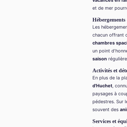
vacances en fam
et de mer pourro
Hébergements 
Les hébergemen
chacun offrant 
chambres spac
un point d'honne
saison
régulièr
Activités et dét
En plus de la pl
d'Huchet
, conn
paysages à coup
pédestres. Sur l
souvent des
ani
Services et éq