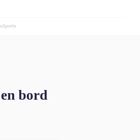
és
Sports
 en bord