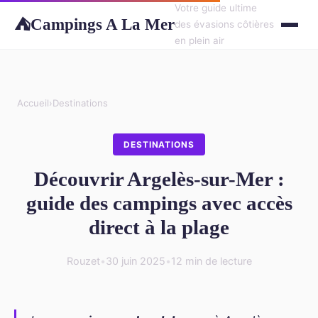
Votre guide ultime
Campings A La Mer
⛺
des évasions côtières
en plein air
Accueil
›
Destinations
DESTINATIONS
Découvrir Argelès-sur-Mer :
guide des campings avec accès
direct à la plage
Rouzet
•
30 juin 2025
•
12 min de lecture