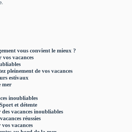
e.
gement vous convient le mieux ?
r vos vacances
ubliables
itez pleinement de vos vacances
urs estivaux
e mer
ces inoubliables
Sport et détente
 des vacances inoubliables
vacances réussies
 vos vacances
entes au bord de la mer