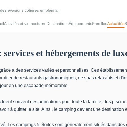
des évasions côtières en plein air
eil
Activités et vie nocturne
Destinations
Équipements
Familles
Actualités
S
 : services et hébergements de lu
 grâce à des services variés et personnalisés. Ces établissemen
fiter de restaurants gastronomiques, de spas relaxants et d'in
séjour en une escapade mémorable.
ent souvent des animations pour toute la famille, des piscines 
r à quitter le site. Ainsi, le camping devient une destination en
rvé. Les campings 5 étoiles sont généralement situés dans des cad