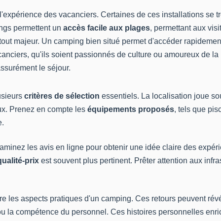
l'expérience des vacanciers. Certaines de ces installations se t
ings permettent un
accès facile aux plages
, permettant aux vis
n atout majeur. Un camping bien situé permet d'accéder rapideme
canciers, qu'ils soient passionnés de culture ou amoureux de la 
assurément le séjour.
usieurs
critères de sélection
essentiels. La localisation joue s
ux. Prenez en compte les
équipements proposés
, tels que pi
e.
inez les avis en ligne pour obtenir une idée claire des expéri
ualité-prix
est souvent plus pertinent. Prêter attention aux infr
es aspects pratiques d'un camping. Ces retours peuvent révéler 
ux ou la compétence du personnel. Ces histoires personnelles en