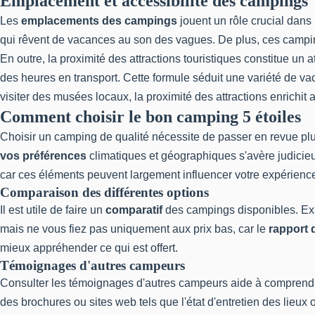
Emplacement et accessibilité des campings
Les
emplacements des campings
jouent un rôle crucial dans 
qui rêvent de vacances au son des vagues. De plus, ces camp
En outre, la proximité des attractions touristiques constitue u
des heures en transport. Cette formule séduit une variété de va
visiter des musées locaux, la proximité des attractions enrichit 
Comment choisir le bon camping 5 étoiles
Choisir un camping de qualité nécessite de passer en revue pl
vos préférences
climatiques et géographiques s'avère judicie
car ces éléments peuvent largement influencer votre expérienc
Comparaison des différentes options
Il est utile de faire un
comparatif
des campings disponibles. Exam
mais ne vous fiez pas uniquement aux prix bas, car le
rapport q
mieux appréhender ce qui est offert.
Témoignages d'autres campeurs
Consulter les témoignages d'autres campeurs aide à comprendre l
des brochures ou sites web tels que l'état d'entretien des lie