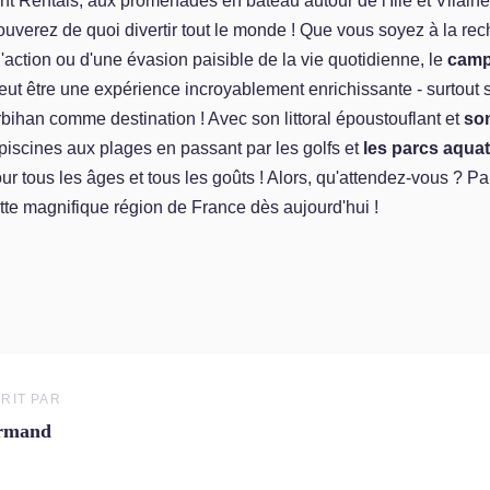
 Rentals, aux promenades en bateau autour de l'Ille et Vilaine 
uverez de quoi divertir tout le monde ! Que vous soyez à la re
'action ou d'une évasion paisible de la vie quotidienne, le
camp
ut être une expérience incroyablement enrichissante - surtout 
bihan comme destination ! Avec son littoral époustouflant et
son
piscines aux plages en passant par les golfs et
les parcs aqua
our tous les âges et tous les goûts ! Alors, qu'attendez-vous ? Pa
tte magnifique région de France dès aujourd'hui !
RIT PAR
rmand