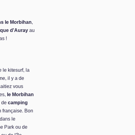
ns le Morbihan
,
ique d'Auray
au
as !
le kitesurf, la
me, il y a de
aitiez vous
ues,
le Morbihan
r de
camping
n française. Bon
dans le
me Park ou de