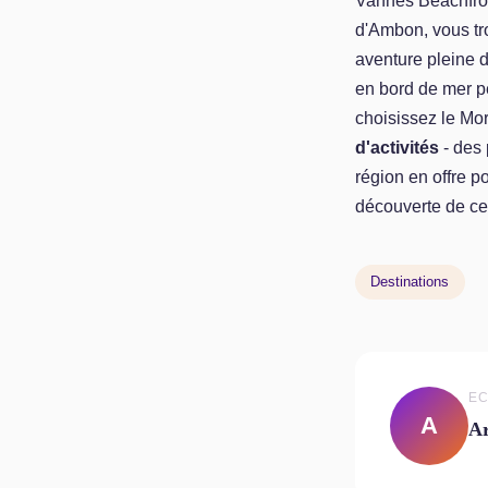
Vannes Beachfront
d'Ambon, vous tro
aventure pleine d
en bord de mer pe
choisissez le Mor
d'activités
- des 
région en offre p
découverte de ce
Destinations
EC
A
A