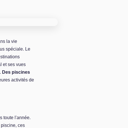
ns la vie
us spéciale. Le
stinations
l et ses vues
.
Des piscines
eures activités de
 toute l'année.
piscine, ces