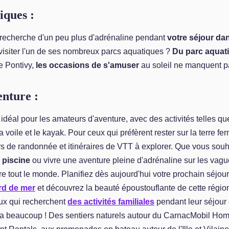
iques :
a recherche d'un peu plus d'adrénaline pendant
votre séjour da
visiter l'un de ses nombreux parcs aquatiques ?
Du parc aquat
e Pontivy,
les occasions de s'amuser
au soleil ne manquent p
enture :
idéal pour les amateurs d'aventure, avec des activités telles que 
a voile et le kayak. Pour ceux qui préfèrent rester sur la terre fer
s de randonnée et itinéraires de VTT à explorer. Que vous souh
 piscine
ou vivre une aventure pleine d'adrénaline sur les vag
ire tout le monde. Planifiez dès aujourd'hui votre prochain séjou
rd de mer
et découvrez la beauté époustouflante de cette régio
ux qui recherchent
des activités familiales
pendant leur séjour 
n a beaucoup ! Des sentiers naturels autour du CarnacMobil Ho