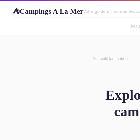
Campings A La Mer
⛺
Votre guide ultime des évasio
Accu
Accueil
›
Destinations
Explo
camp