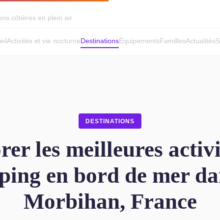
ns côtières en plein air
eil
Activités et vie nocturne
Destinations
Équipements
Familles
Actualités
S
DESTINATIONS
rer les meilleures activi
ing en bord de mer da
Morbihan, France