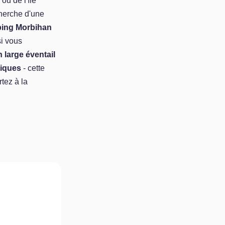
ou de l'île
cherche d'une
ing Morbihan
si vous
 large éventail
tiques
- cette
rtez à la