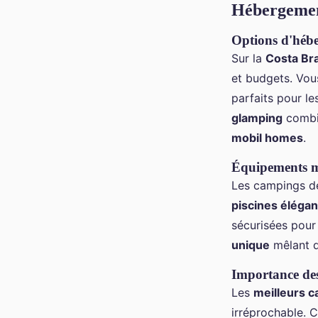
Hébergemen
Options d'hébe
Sur la
Costa Br
et budgets. Vou
parfaits pour le
glamping
combi
mobil homes
.
Équipements mo
Les campings de 
piscines éléga
sécurisées pour
unique
mêlant d
Importance des 
Les
meilleurs 
irréprochable. 