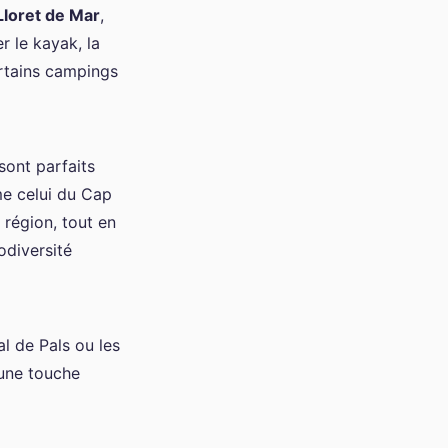
Lloret de Mar
,
 le kayak, la
rtains campings
 sont parfaits
 celui du Cap
région, tout en
odiversité
l de Pals ou les
 une touche