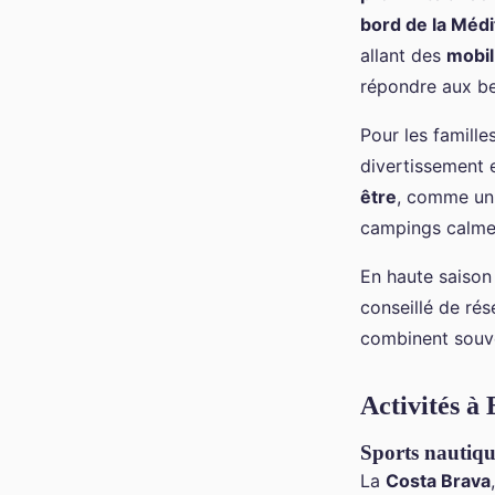
bord de la Méd
allant des
mobi
répondre aux be
Pour les famill
divertissement 
être
, comme un 
campings calmes
En haute saiso
conseillé de ré
combinent souve
Activités à
Sports nautiqu
La
Costa Brava