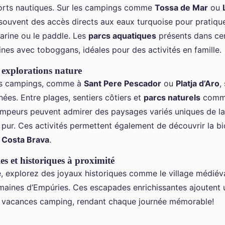
orts nautiques. Sur les campings comme
Tossa de Mar
ou
souvent des accès directs aux eaux turquoise pour pratiquer
rine ou le paddle. Les
parcs aquatiques
présents dans ce
ines avec toboggans, idéales pour des activités en famille.
explorations nature
es campings, comme à
Sant Pere Pescador
ou
Platja d’Aro
,
ées. Entre plages, sentiers côtiers et
parcs naturels
comme
ampeurs peuvent admirer des paysages variés uniques de la 
ir pur. Ces activités permettent également de découvrir la bi
a
Costa Brava
.
les et historiques à proximité
e, explorez des joyaux historiques comme le village médiéva
maines d’Empúries. Ces escapades enrichissantes ajoutent
s vacances camping, rendant chaque journée mémorable!