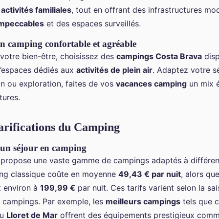
s
activités familiales
, tout en offrant des infrastructures 
impeccables
et des espaces surveillés.
n camping confortable et agréable
votre bien-être, choisissez des
campings Costa Brava
dis
’espaces dédiés aux
activités de plein air
. Adaptez votre s
on ou exploration, faites de vos
vacances camping
un mix é
tures.
arifications du Camping
un séjour en camping
propose une vaste gamme de campings adaptés à différen
ing classique coûte en moyenne
49,43 € par nuit
, alors que
 environ à
199,99 €
par nuit. Ces tarifs varient selon la sai
es campings. Par exemple, les
meilleurs campings
tels que c
u
Lloret de Mar
offrent des équipements prestigieux com