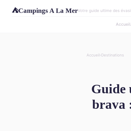
Campings A La Mer
⛺
Votre guide ultime des évasi
Accueil
Accueil
›
Destinations
Guide 
brava 