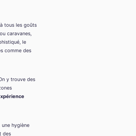
à tous les goûts
ou caravanes,
histiqué, le
pés comme des
 On y trouve des
zones
xpérience
t une hygiène
t des