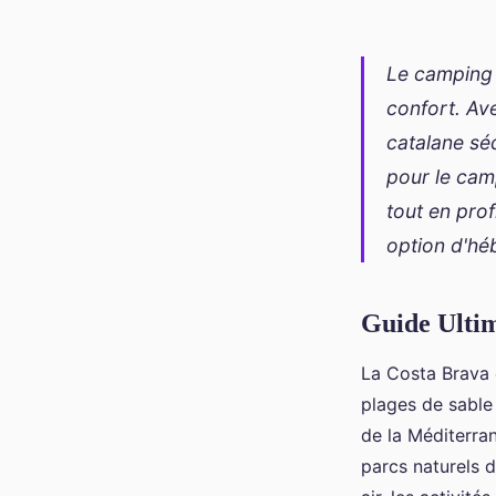
Le camping s
confort. Av
catalane sé
pour le camp
tout en prof
option d'héb
Guide Ulti
La Costa Brava 
plages de sable 
de
la Méditerran
parcs naturels 