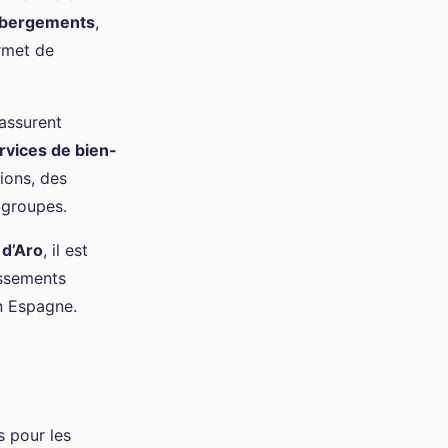
bergements
,
rmet de
assurent
rvices de bien-
ions, des
 groupes.
 d’Aro
, il est
issements
n Espagne.
s pour les