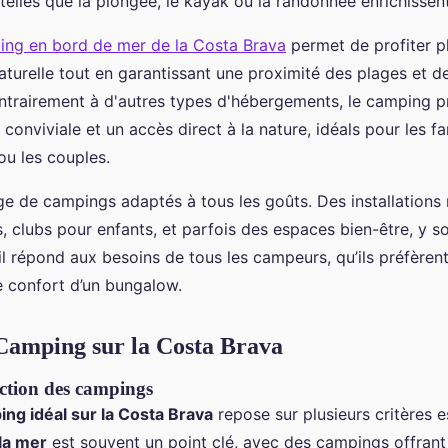
és telles que la plongée, le kayak ou la randonnée enrichissent
ng en bord de mer de la Costa Brava
permet de profiter p
aturelle tout en garantissant une proximité des plages et de
ontrairement à d'autres types d'hébergements, le camping 
onviviale et un accès direct à la nature, idéals pour les fam
ou les couples.
ge de campings adaptés à tous les goûts. Des installations
s, clubs pour enfants, et parfois des espaces bien-être, y s
l répond aux besoins de tous les campeurs, qu’ils préfèrent 
e confort d’un bungalow.
Camping sur la Costa Brava
ection des campings
ing idéal sur la Costa Brava
repose sur plusieurs critères e
la mer
est souvent un point clé, avec des campings offrant