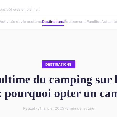
ons côtières en plein air
Activités et vie nocturne
Destinations
Équipements
Familles
Actualit
DESTINATIONS
ultime du camping sur l
: pourquoi opter un ca
Rouzet
•
31 janvier 2025
•
8 min de lecture