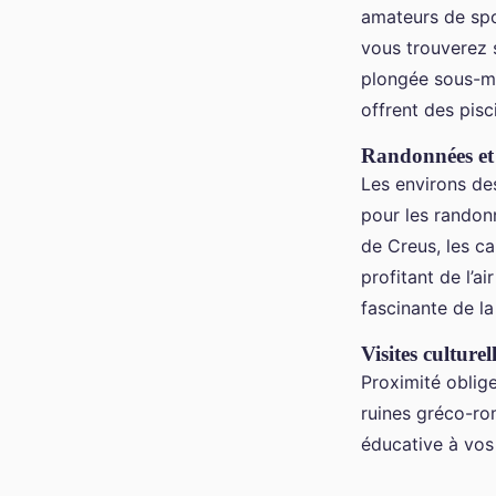
amateurs de sp
vous trouverez 
plongée sous-ma
offrent des pisc
Randonnées et 
Les environs d
pour les randonn
de Creus, les c
profitant de l’a
fascinante de l
Visites culturel
Proximité oblig
ruines gréco-ro
éducative à vo