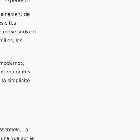
 l’expérience.
leinement de
s sites
propose souvent
illes, les
 modernes,
ont courantes.
la simplicité
ssentiels. La
 une vue sur le