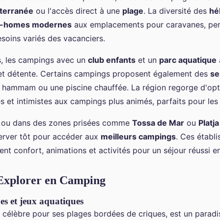
iterranée
ou l'accès direct à une
plage
. La diversité des
hé
l-homes modernes
aux emplacements pour caravanes, pe
soins variés des vacanciers.
es, les campings avec un
club enfants
et un
parc aquatique
et détente. Certains campings proposent également des
se
hammam ou une piscine chauffée. La région regorge d'opt
 et intimistes aux campings plus animés, parfaits pour les
n ou dans des zones prisées comme
Tossa de Mar
ou
Platja
server tôt pour accéder aux
meilleurs campings
. Ces établ
nt confort, animations et activités pour un séjour réussi e
 Explorer en Camping
es et jeux aquatiques
, célèbre pour ses plages bordées de criques, est un paradi