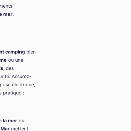
ements
e mer
.
nt camping
bien
ome
ou une
ts
, des
rité. Assurez-
 prise électrique,
 pratique :
e la mer
ou
 Mar
mettent