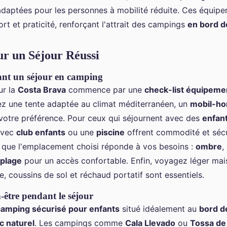
 adaptées pour les personnes à mobilité réduite. Ces équip
t et praticité, renforçant l'attrait des campings
en bord d
ur un Séjour Réussi
ant un séjour en camping
ur la
Costa Brava
commence par une
check-list équipeme
z une tente adaptée au climat méditerranéen, un
mobil-h
votre préférence. Pour ceux qui séjournent avec des
enfan
avec
club enfants
ou une
piscine
offrent commodité et sécu
que l'emplacement choisi réponde à vos besoins :
ombre
,
plage
pour un accès confortable. Enfin, voyagez léger mais
 coussins de sol et réchaud portatif sont essentiels.
n-être pendant le séjour
camping sécurisé pour enfants
situé idéalement au
bord d
c naturel
. Les campings comme
Cala Llevado
ou
Tossa de