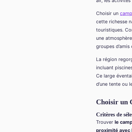
air, les activit
Choisir un
campi
cette richesse n
touristiques. C
une atmosphère c
groupes d’amis 
La région regor
incluant piscine
Ce large éventai
d’une tente ou l
Choisir un 
Critères de sél
Trouver
le camp
proximité avec 