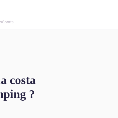
és
Sports
a costa
mping ?