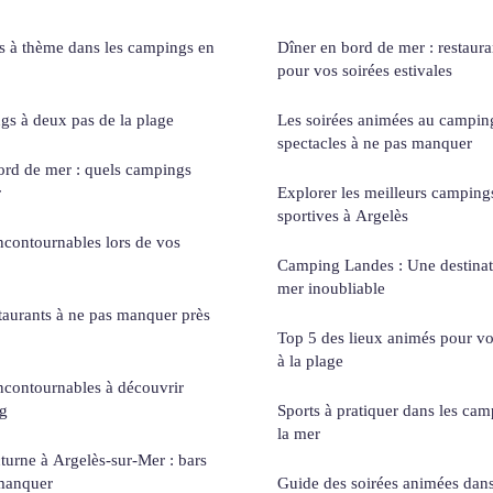
es à thème dans les campings en
Dîner en bord de mer : restaur
pour vos soirées estivales
gs à deux pas de la plage
Les soirées animées au camping
spectacles à ne pas manquer
ord de mer : quels campings
r
Explorer les meilleurs campings
sportives à Argelès
incontournables lors de vos
Camping Landes : Une destinat
mer inoubliable
staurants à ne pas manquer près
Top 5 des lieux animés pour v
à la plage
incontournables à découvrir
ng
Sports à pratiquer dans les cam
la mer
turne à Argelès-sur-Mer : bars
 manquer
Guide des soirées animées dans