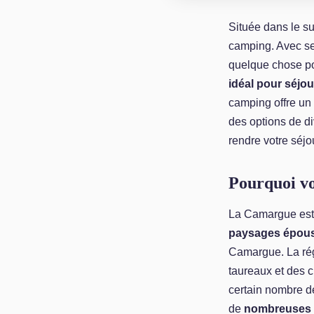
Située dans le su
camping. Avec s
quelque chose po
idéal pour séjo
camping offre un
des options de d
rendre votre séjo
Pourquoi vo
La Camargue est 
paysages épous
Camargue. La rég
taureaux et des 
certain nombre de
de
nombreuses 