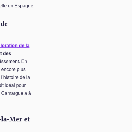
elle en Espagne.
 de
loration de la
t des
tissement. En
 encore plus
'histoire de la
it idéal pour
 la Camargue a à
e-la-Mer et