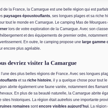
d de la France, la Camargue est une belle région qui est parfait
es
paysages époustouflants
, ses longues plages et sa riche his
ur tout le monde en Camargue. Le camping Mas de Mourgues es
urner
lors de votre exploration de la Camargue. Avec son classem
 hébergement et des équipements de premier ordre, notamment 
ivertissement. En outre, le camping propose une
large gamme d
ur encore plus agréable.
us devriez visiter la Camargue
l'une des plus belles régions de France. Avec ses longues pla
touflants
et sa
riche histoire
, il y a quelque chose pour tout 
ion abrite également une faune variée, notamment des flamant
chevaux. En plus de sa beauté naturelle, la Camargue abrite ég
 sites historiques. La région était autrefois une importante prov
ruines romaines
sont
encore visibles aujourd'hui
. La région