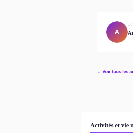
EC
A
A
← Voir tous les ar
Activités et vie