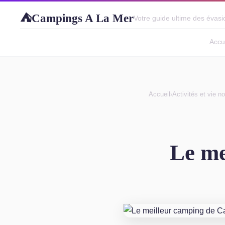
Campings A La Mer
⛺
Votre guide ultime des évasio
Accu
Accueil
›
Activités et vie n
Le me