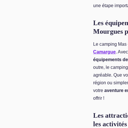
une étape import
Les équipem
Mourgues p
Le camping Mas d
Camargue
. Ave
équipements de
outre, le campin
agréable. Que vou
région ou simplem
votre
aventure 
offrir !
Les attracti
les activité