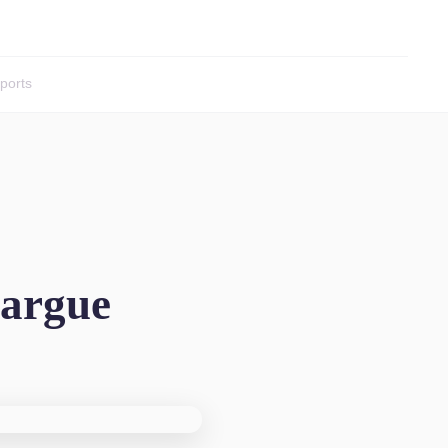
ports
margue