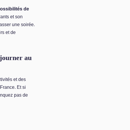
ssibilités de
rants et son
passer une soirée.
rs et de
éjourner au
ivités et des
France. Et si
anquez pas de