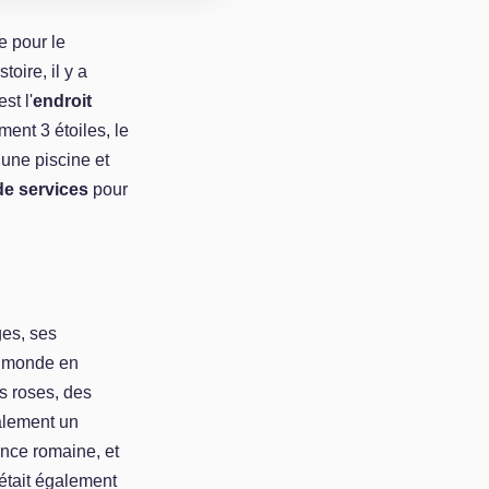
e pour le
toire, il y a
t l'
endroit
ent 3 étoiles, le
une piscine et
e services
pour
ges, ses
le monde en
s roses, des
alement un
ince romaine, et
 était également