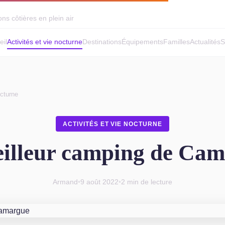
ns côtières en plein air
eil
Activités et vie nocturne
Destinations
Équipements
Familles
Actualités
S
octurne
ACTIVITÉS ET VIE NOCTURNE
illeur camping de Ca
Armand
•
9 août 2022
•
2 min de lecture