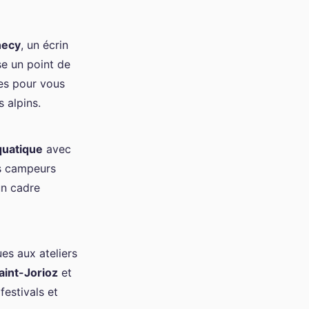
necy
, un écrin
se un point de
ves pour vous
 alpins.
quatique
avec
es campeurs
un cadre
s aux ateliers
aint-Jorioz
et
festivals et