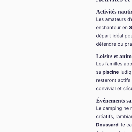
Activités naut
Les amateurs d’
enchanteur en
S
départ idéal po
détendre ou pra
Loisirs et anim
Les familles app
sa
piscine
ludiq
resteront actifs
convivial et sé
Événements sai
Le camping ne m
créatifs, l’ambi
Doussard
, le c