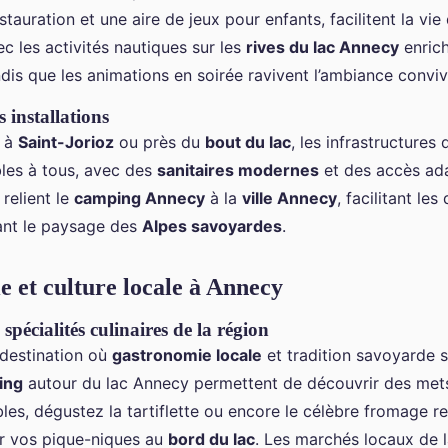
stauration et une aire de jeux pour enfants, facilitent la vi
c les activités nautiques sur les
rives du lac Annecy
enrich
ndis que les animations en soirée ravivent l’ambiance conviv
s installations
z à
Saint-Jorioz
ou près du
bout du lac
, les infrastructures
bles à tous, avec des
sanitaires modernes
et des accès ad
 relient le
camping Annecy
à la
ville Annecy
, facilitant le
ant le paysage des
Alpes savoyardes
.
 et culture locale à Annecy
spécialités culinaires de la région
destination où
gastronomie locale
et tradition savoyarde s
ing
autour du lac Annecy permettent de découvrir des mets
les, dégustez la tartiflette ou encore le célèbre fromage r
r vos pique-niques au
bord du lac
. Les marchés locaux de 