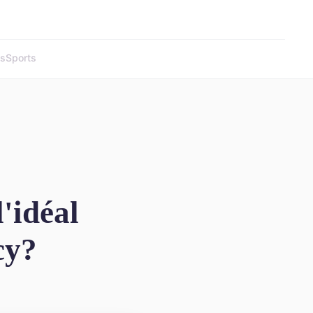
és
Sports
'idéal
cy?