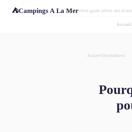
Campings A La Mer
⛺
Votre guide ultime des évasi
Accueil
Accueil
›
Destinations
Pourq
po