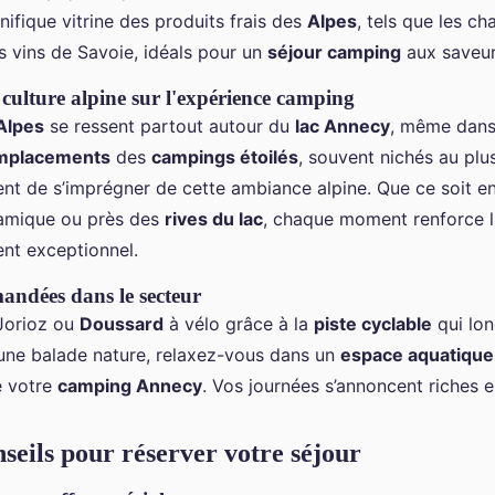
ifique vitrine des produits frais des
Alpes
, tels que les ch
es vins de Savoie, idéals pour un
séjour camping
aux saveur
 culture alpine sur l'expérience camping
Alpes
se ressent partout autour du
lac Annecy
, même dans 
mplacements
des
campings étoilés
, souvent nichés au plu
ent de s’imprégner de cette ambiance alpine. Que ce soit e
amique ou près des
rives du lac
, chaque moment renforce 
nt exceptionnel.
andées dans le secteur
Jorioz ou
Doussard
à vélo grâce à la
piste cyclable
qui lo
 une balade nature, relaxez-vous dans un
espace aquatique
e votre
camping Annecy
. Vos journées s’annoncent riches 
nseils pour réserver votre séjour