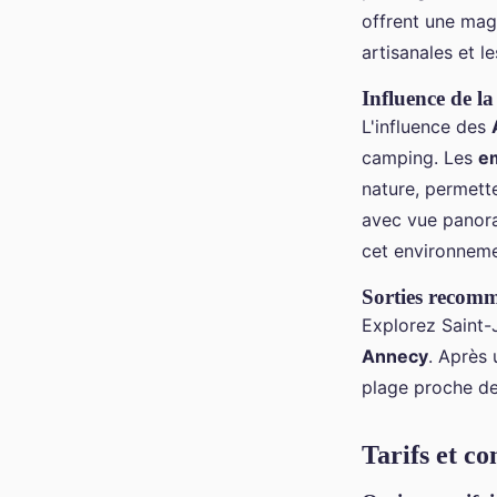
offrent une magn
artisanales et l
Influence de la
L'influence des
camping. Les
e
nature, permett
avec vue panor
cet environneme
Sorties recomm
Explorez Saint-
Annecy
. Après
plage proche d
Tarifs et co