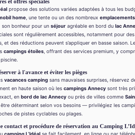
es et offres spéciales
éal
propose des solutions variées adaptées à tous les bud
mobil home
, une tente ou un des nombreux
emplacements
a son bonheur pour un
séjour
agréable en bord du
lac Ann
iales sont régulièrement accessibles, notamment pour des 
, et des réductions peuvent s’appliquer en basse saison. L
es
campings étoiles
, offrant des services premium, y comp
piscine.
server à l'avance et éviter les pièges
os
vacances camping
sans mauvaises surprises, réservez d
ment en haute saison où les
campings Annecy
sont très pri
exact, en
bord de lac Annecy
ou près de villes comme
Sain
t être déterminant selon vos besoins — privilégiez les camp
hes de pistes cyclables ou plages.
e contact et procédure de réservation au Camping L’Id
au
camping L’Idéal
se fait facilement, en ligne ou par téléph