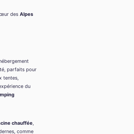
 cœur des
Alpes
d’hébergement
té, parfaits pour
x tentes,
'expérience du
amping
scine chauffée
,
modernes, comme