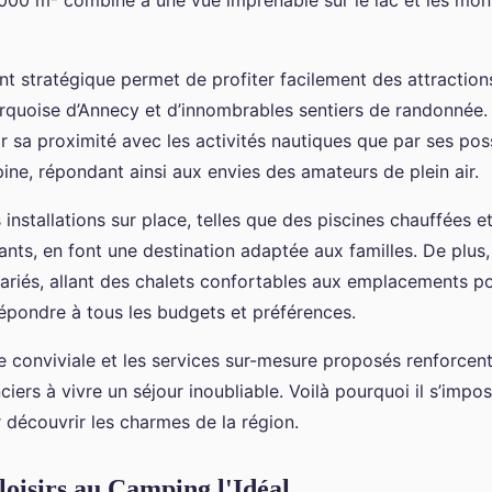
000 m² combiné à une vue imprenable sur le lac et les mo
 stratégique permet de profiter facilement des attraction
rquoise d’Annecy et d’innombrables sentiers de randonnée
r sa proximité avec les activités nautiques que par ses poss
pine, répondant ainsi aux envies des amateurs de plein air.
nstallations sur place, telles que des piscines chauffées e
nts, en font une destination adaptée aux familles. De plus,
riés, allant des chalets confortables aux emplacements po
épondre à tous les budgets et préférences.
e conviviale et les services sur-mesure proposés renforcent 
ciers à vivre un séjour inoubliable. Voilà pourquoi il s’im
 découvrir les charmes de la région.
 loisirs au Camping l'Idéal