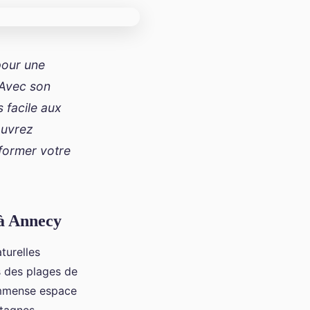
pour une
 Avec son
 facile aux
ouvrez
former votre
 à Annecy
turelles
s des plages de
immense espace