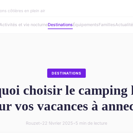
ons côtières en plein air
Activités et vie nocturne
Destinations
Équipements
Familles
Actualit
DESTINATIONS
uoi choisir le camping l
ur vos vacances à anne
Rouzet
•
22 février 2025
•
5 min de lecture