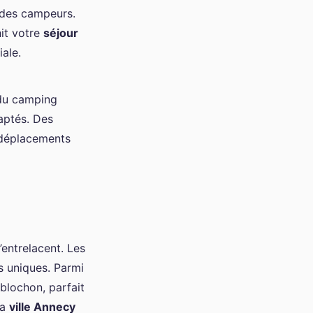
e des campeurs.
it votre
séjour
iale.
 du camping
aptés. Des
s déplacements
’entrelacent. Les
 uniques. Parmi
eblochon, parfait
la
ville Annecy