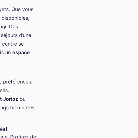
gets. Que vous
disponibles,
ecy
. Des
séjours d’une
e centre se
ris un
espace
e préférence à
sés.
t Jorioz
ou
ings bien notés
éal
one. Profitez de