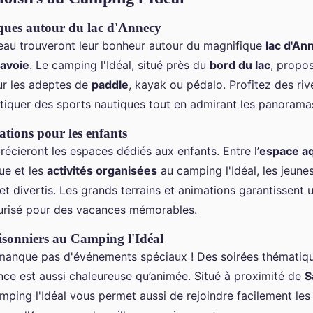
iques autour du lac d'Annecy
eau trouveront leur bonheur autour du magnifique
lac d'An
avoie
. Le camping l'Idéal, situé près du
bord du lac
, propo
ur les adeptes de
paddle
, kayak ou pédalo. Profitez des ri
tiquer des sports nautiques tout en admirant les panoramas
ations pour les enfants
récieront les espaces dédiés aux enfants. Entre l’
espace a
ue et les
activités organisées
au camping l'Idéal, les jeun
 et divertis. Les grands terrains et animations garantissent 
curisé pour des vacances mémorables.
sonniers au Camping l'Idéal
anque pas d'événements spéciaux ! Des soirées thématique
ance est aussi chaleureuse qu’animée. Situé à proximité de
S
amping l'Idéal vous permet aussi de rejoindre facilement les 