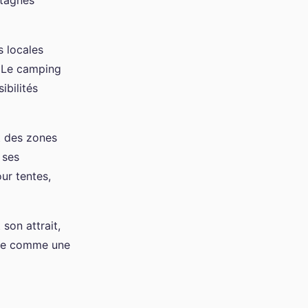
ntagnes
s locales
. Le camping
ibilités
t des zones
 ses
ur tentes,
son attrait,
pose comme une