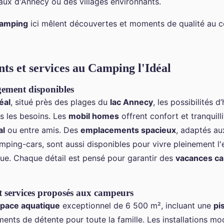
ux d'Annecy ou des villages environnants.
camping
ici mêlent découvertes et moments de qualité au
s et services au Camping l'Idéal
ement disponibles
éal
, situé près des plages du
lac Annecy
, les possibilités 
s les besoins. Les
mobil homes
offrent confort et tranquilli
al
ou entre amis. Des
emplacements spacieux
, adaptés au
mping-cars, sont aussi disponibles pour vivre pleinement l
ue. Chaque détail est pensé pour garantir des
vacances c
 services proposés aux campeurs
pace aquatique
exceptionnel de 6 500 m², incluant une
pi
nts de détente pour toute la famille. Les installations 