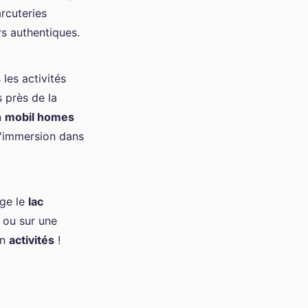
arcuteries
s authentiques.
les activités
s près de la
n
mobil homes
l'immersion dans
nge le
lac
ou sur une
en
activités
!