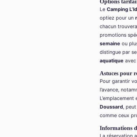
Options tarifair
Le
Camping L’Id
optiez pour un
chacun trouver
promotions spéc
semaine
ou plus
distingue par s
aquatique
avec 
Astuces pour ré
Pour garantir v
l’avance, notam
L’emplacement 
Doussard
, peu
comme ceux proc
Informations d
La réservation 