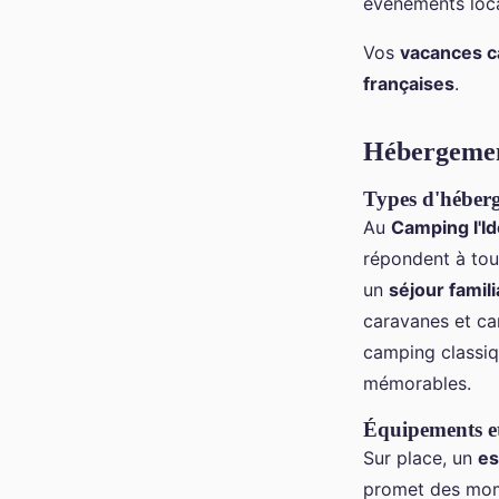
événements loca
Vos
vacances 
françaises
.
Hébergement
Types d'héberg
Au
Camping l'Id
répondent à tou
un
séjour famili
caravanes et ca
camping classiq
mémorables.
Équipements et
Sur place, un
es
promet des mome