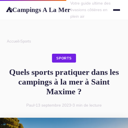
Votre guide ultime des
Campings A La Mer
⛺
évasions côtières en
plein air
Accueil
›
Sports
SPORTS
Quels sports pratiquer dans les
campings à la mer à Saint
Maxime ?
Paul
•
13 septembre 2023
•
3 min de lecture