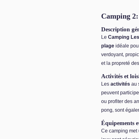
Camping 2: 
Description gé
Le
Camping Les 
plage
idéale pour
verdoyant, propic
et la propreté des
Activités et lois
Les
activités
au s
peuvent participe
ou profiter des a
pong, sont égalem
Équipements et
Ce camping met u