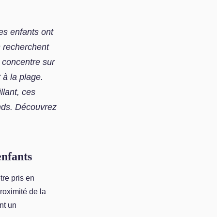
es enfants ont
s recherchent
e concentre sur
 à la plage.
lant, ces
nds. Découvrez
enfants
tre pris en
roximité de la
ent un