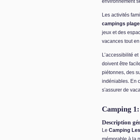
environnement sé
Les activités fam
campings plage
jeux et des espac
vacances tout en 
L’accessibilité e
doivent être faci
piétonnes, des su
indéniables. En c
s'assurer de vac
Camping 1: 
Description gé
Le
Camping Les 
mémorable à la pl