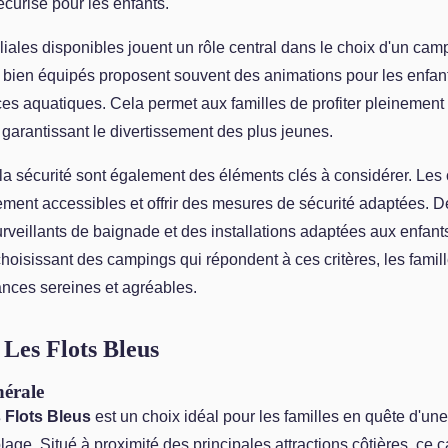
curisé pour les enfants.
iliales disponibles jouent un rôle central dans le choix d'un cam
bien équipés proposent souvent des animations pour les enfant
es aquatiques. Cela permet aux familles de profiter pleinement 
garantissant le divertissement des plus jeunes.
t la sécurité sont également des éléments clés à considérer. Le
lement accessibles et offrir des mesures de sécurité adaptées. 
rveillants de baignade et des installations adaptées aux enfant
hoisissant des campings qui répondent à ces critères, les famil
ances sereines et agréables.
Les Flots Bleus
nérale
Flots Bleus
est un choix idéal pour les familles en quête d'un
age. Situé à proximité des principales attractions côtières, ce 