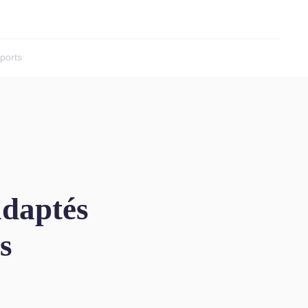
ports
adaptés
s