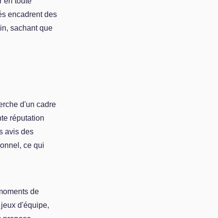
r en toute
més encadrent des
ein, sachant que
herche d'un cadre
te réputation
s avis des
sonnel, ce qui
 moments de
jeux d'équipe,