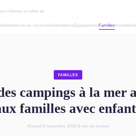
ns côtières en plein air
eil
Activités et vie nocturne
Destinations
Équipements
Familles
Actualités
S
FAMILLES
des campings à la mer 
aux familles avec enfant
Rouzet
•
8 novembre 2024
•
8 min de lecture