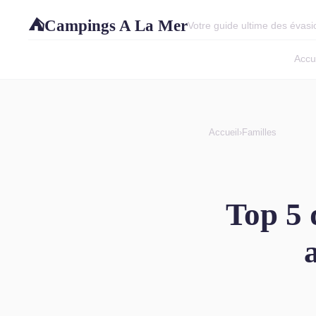
Campings A La Mer
⛺
Votre guide ultime des évasio
Accu
Accueil
›
Familles
Top 5 