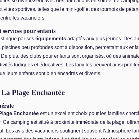
dultes se divertissent avec des animations en soirée. Le campin
ivités sportives, telles que le mini-golf et des tournois de pétan
n entre les vacanciers.
 services pour enfants
stingue par ses
équipements
adaptés aux plus jeunes. Des ai
 piscines peu profondes sont à disposition, permettant aux enf
. De plus, des clubs pour enfants sont organisés, où des animate
ivités ludiques et éducatives. Les familles peuvent ainsi profite
ue leurs enfants sont bien encadrés et divertis.
 La Plage Enchantée
nérale
Plage Enchantée
est un excellent choix pour les familles cherc
. Ce camping est situé à proximité immédiate de la plage, offran
oral. Les avis des vacanciers soulignent souvent l'atmosphère fam