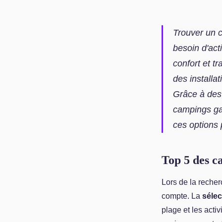
Trouver un c
besoin d'act
confort et t
des installa
Grâce à des
campings ga
ces options 
Top 5 des c
Lors de la reche
compte. La
sélec
plage et les acti