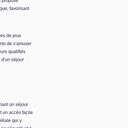
g propose
que, favorisant
res de jeux
ants de s'amuser
urs qualifiés
r d'un séjour
hant un séjour
t un accès facile
iliale qui y