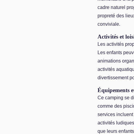
cadre naturel pro
propreté des lieu
conviviale.
Activités et lois
Les activités pr
Les enfants peuve
animations organi
activités aquatiq
divertissement pou
Équipements et
Ce camping se di
comme des piscin
services incluen
activités ludique
que leurs enfant