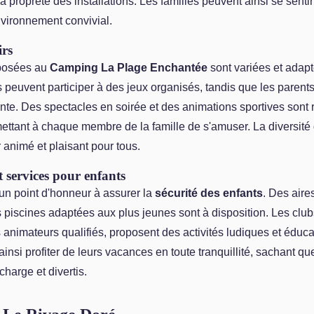
a propreté des installations. Les familles peuvent ainsi se sentir
nvironnement convivial.
irs
oposées au
Camping La Plage Enchantée
sont variées et adapt
 peuvent participer à des jeux organisés, tandis que les parents
te. Des spectacles en soirée et des animations sportives sont 
ttant à chaque membre de la famille de s'amuser. La diversité 
r animé et plaisant pour tous.
 services pour enfants
n point d'honneur à assurer la
sécurité des enfants
. Des aire
 piscines adaptées aux plus jeunes sont à disposition. Les club
animateurs qualifiés, proposent des activités ludiques et éduca
ainsi profiter de leurs vacances en toute tranquillité, sachant qu
charge et divertis.