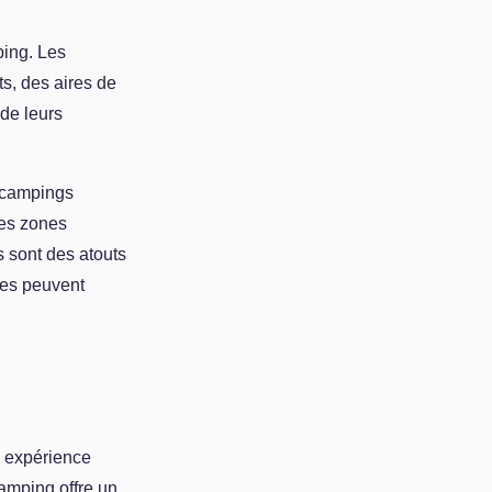
ping. Les
s, des aires de
de leurs
s campings
Des zones
s sont des atouts
les peuvent
e expérience
camping offre un