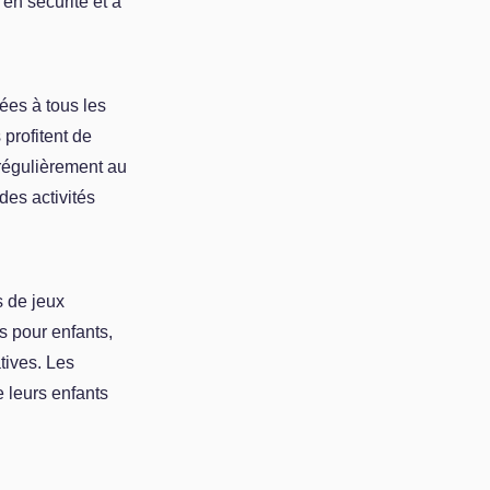
 en sécurité et à
ées à tous les
 profitent de
régulièrement au
des activités
s de jeux
s pour enfants,
tives. Les
e leurs enfants