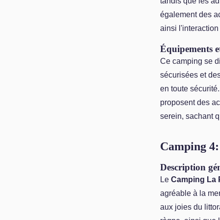
tandis que les a
également des act
ainsi l'interactio
Équipements et
Ce camping se di
sécurisées et des
en toute sécurité
proposent des act
serein, sachant q
Camping 4:
Description gé
Le
Camping La 
agréable à la mer
aux joies du litt