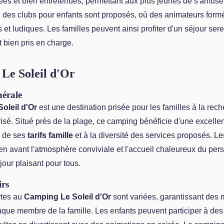
ées et bien entretenues, permettant aux plus jeunes de s'amuse
s, des clubs pour enfants sont proposés, où des animateurs for
es et ludiques. Les familles peuvent ainsi profiter d'un séjour ser
t bien pris en charge.
Le Soleil d'Or
nérale
oleil d'Or
est une destination prisée pour les familles à la rec
isé. Situé près de la plage, ce camping bénéficie d'une excellen
é de ses
tarifs famille
et à la diversité des services proposés. Le
 en avant l'atmosphère conviviale et l'accueil chaleureux du per
jour plaisant pour tous.
irs
ertes au
Camping Le Soleil d'Or
sont variées, garantissant des
que membre de la famille. Les enfants peuvent participer à des 