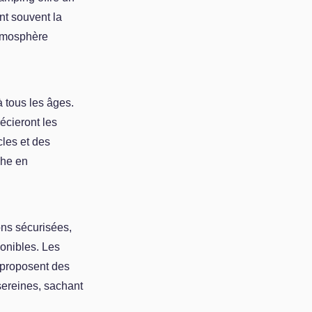
nt souvent la
atmosphère
 tous les âges.
écieront les
cles et des
che en
ons sécurisées,
onibles. Les
 proposent des
 sereines, sachant