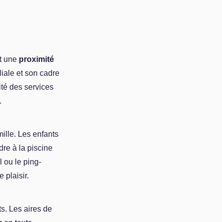
nt une
proximité
iale et son cadre
ité des services
.
mille. Les enfants
dre à la piscine
l ou le ping-
 plaisir.
s. Les aires de