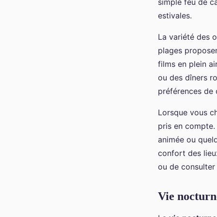
simple feu de c
estivales.
La variété des 
plages propose
films en plein a
ou des dîners r
préférences de 
Lorsque vous cho
pris en compte.
animée ou quelq
confort des lie
ou de consulter
Vie nocturn