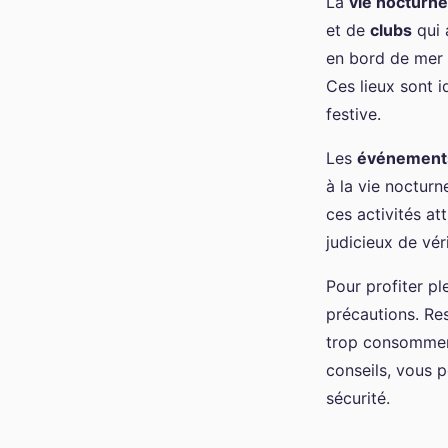
La
vie nocturne
et de
clubs
qui 
en bord de mer 
Ces lieux sont 
festive.
Les
événement
à la vie nocturn
ces activités at
judicieux de vér
Pour profiter pl
précautions. Res
trop consommer 
conseils, vous 
sécurité.