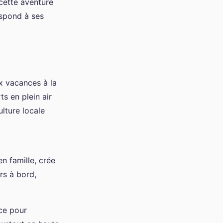
 cette aventure
espond à ses
x vacances à la
s en plein air
lture locale
t
n famille, crée
rs à bord,
nce pour