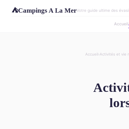
Campings A La Mer
⛺
Votre guide ultime des évasi
Accueil
Accueil
›
Activités et vie
Activi
lor