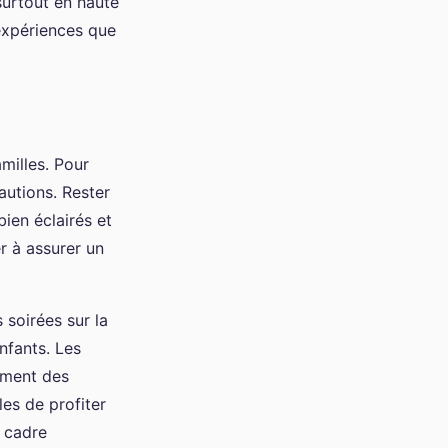
surtout en haute
 expériences que
amilles. Pour
autions. Rester
ien éclairés et
r à assurer un
 soirées sur la
nfants. Les
lement des
es de profiter
n cadre