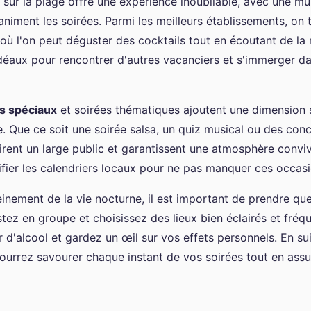
sur la plage offre une expérience inoubliable, avec une mu
animent les soirées. Parmi les meilleurs établissements, on
où l'on peut déguster des cocktails tout en écoutant de la 
idéaux pour rencontrer d'autres vacanciers et s'immerger d
s spéciaux
et soirées thématiques ajoutent une dimension
e. Que ce soit une soirée salsa, un quiz musical ou des conce
tirent un large public et garantissent une atmosphère convivia
ifier les calendriers locaux pour ne pas manquer ces occas
einement de la vie nocturne, il est important de prendre qu
tez en groupe et choisissez des lieux bien éclairés et fréq
d'alcool et gardez un œil sur vos effets personnels. En su
pourrez savourer chaque instant de vos soirées tout en assu