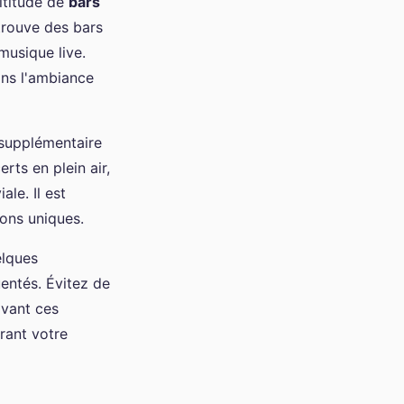
ltitude de
bars
 trouve des bars
musique live.
ans l'ambiance
 supplémentaire
rts en plein air,
le. Il est
ions uniques.
elques
uentés. Évitez de
ivant ces
rant votre