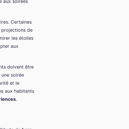
e aux soirées
ires. Certaines
projections de
irer les étoiles
apter aux
nts doivent être
 une soirée
ité et le
ns aux habitants
riences
.