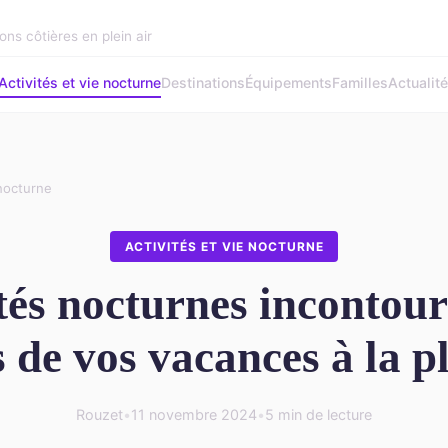
ons côtières en plein air
Activités et vie nocturne
Destinations
Équipements
Familles
Actualit
 nocturne
ACTIVITÉS ET VIE NOCTURNE
tés nocturnes incontou
s de vos vacances à la p
Rouzet
•
11 novembre 2024
•
5 min de lecture