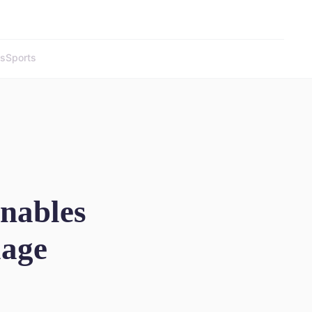
és
Sports
rnables
lage