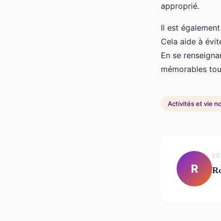
approprié.
Il est également 
Cela aide à évit
En se renseignan
mémorables tout 
Activités et vie 
EC
R
Ro