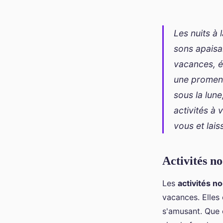
Les nuits à 
sons apaisan
vacances, év
une promen
sous la lun
activités à 
vous et lais
Activités n
Les
activités n
vacances. Elles 
s'amusant. Que c