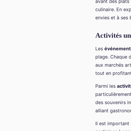
avant des plats 
culinaire. En e
envies et à ses 
Activités u
Les
événement
plage. Chaque de
aux marchés art
tout en profitan
Parmi les
activi
particulièremen
des souvenirs i
alliant gastrono
Il est important