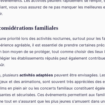
s événements. Les activités peuvent rapidement se remplir, 
ifiant, vous vous assurez de ne pas manquer les meilleures
r.
considérations familiales
une priorité lors des activités nocturnes, surtout pour les f
érience agréable, il est essentiel de prendre certaines préc
n bon moyen de se protéger, tout comme choisir des lieux b
ilégier les établissements réputés peut également contribue
ûr.
s, plusieurs
activités adaptées
peuvent être envisagées. Les
 jeux et des animations, sont souvent très appréciées des e
ilms en plein air ou les concerts familiaux constituent éga
ssantes et sécurisées. Ces événements permettent aux famill
ne tout en s'assurant que les plus jeunes s'amusent dans u