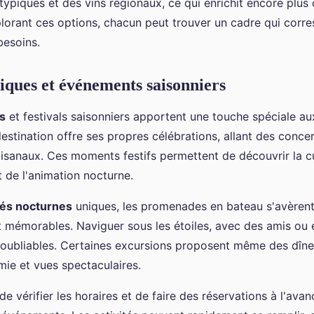
typiques et des vins régionaux, ce qui enrichit encore plus
xplorant ces options, chacun peut trouver un cadre qui corr
besoins.
niques et événements saisonniers
s
et festivals saisonniers apportent une touche spéciale au
stination offre ses propres célébrations, allant des concert
isanaux. Ces moments festifs permettent de découvrir la cu
t de l'animation nocturne.
tés nocturnes
uniques, les promenades en bateau s'avèren
t mémorables. Naviguer sous les étoiles, avec des amis ou e
noubliables. Certaines excursions proposent même des dîne
mie et vues spectaculaires.
 de vérifier les horaires et de faire des réservations à l'ava