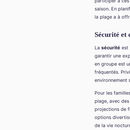
participer à ce
saison. En plan
la plage a à offri
Sécurité et 
La
sécurité
est 
garantir une exp
en groupe est u
fréquentés. Priv
environnement s
Pour les famille
plage, avec des
projections de f
options diverti
de la vie noctur