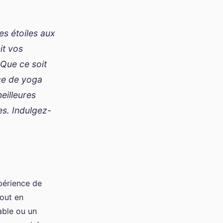
es étoiles aux
it vos
 Que ce soit
ce de yoga
eilleures
res. Indulgez-
xpérience de
tout en
able ou un