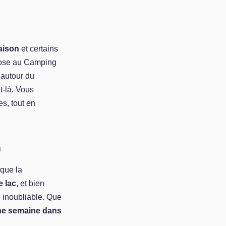
aison
et certains
chose au Camping
 autour du
t-là. Vous
es, tout en
a
s que la
e lac
, et bien
e inoubliable. Que
ne semaine dans