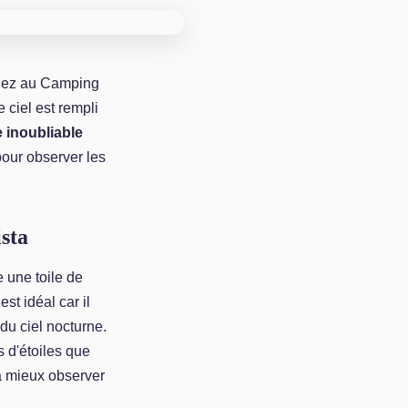
ez au Camping
e ciel est rempli
e inoubliable
our observer les
sta
e une toile de
st idéal car il
 du ciel nocturne.
s d'étoiles que
à mieux observer