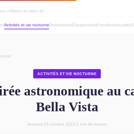
ns côtières en plein air
eil
Activités et vie nocturne
Destinations
Équipements
Familles
Actualités
S
octurne
ACTIVITÉS ET VIE NOCTURNE
irée astronomique au 
Bella Vista
Armand
•
23 octobre 2022
•
2 min de lecture