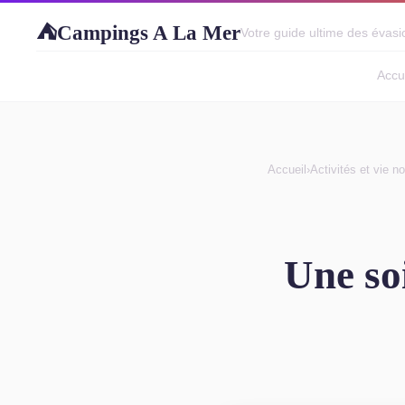
Campings A La Mer
⛺
Votre guide ultime des évasio
Accu
Accueil
›
Activités et vie n
Une so