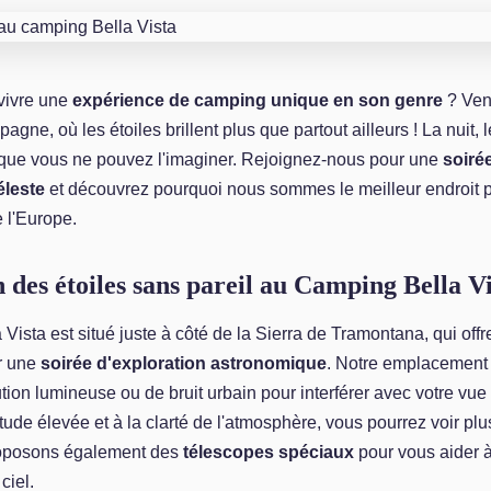
 vivre une
expérience de camping unique en son genre
? Ven
agne, où les étoiles brillent plus que partout ailleurs ! La nuit, l
s que vous ne pouvez l'imaginer. Rejoignez-nous pour une
soiré
éleste
et découvrez pourquoi nous sommes le meilleur endroit p
e l'Europe.
 des étoiles sans pareil au Camping Bella Vi
Vista est situé juste à côté de la Sierra de Tramontana, qui offr
ur une
soirée d'exploration astronomique
. Notre emplacement e
ution lumineuse ou de bruit urbain pour interférer avec votre vue
itude élevée et à la clarté de l'atmosphère, vous pourrez voir plu
roposons également des
télescopes spéciaux
pour vous aider 
ciel.