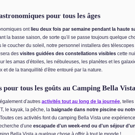
 astronomiques pour tous les âges
ronomiques ont
lieu deux fois par semaine pendant la haute s
t la basse saison, de sorte qu'il se passe toujours quelque 
s le coucher du soleil, notre personnel installera des télescopes
osera des
visites guidées des constellations visibles
cette nui
ur les amas d'étoiles, les nébuleuses, les planètes et les galaxi
x et de la tranquillité d'être entouré par la nature.
és pour tous les goûts au Camping Bella Vist
également d'autres
activités tout au long de la journée
, telle
, le kayak, la pêche, la
baignade dans notre piscine ou notr
 Toutes ces activités font du camping Bella Vista une expérienc
recherche d'une
escapade d'un week-end ou d'un séjour d'u
ping Bella Vista a quelque chose à offrir à tout le monde !