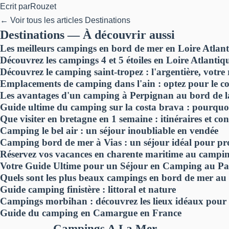
Ecrit par
Rouzet
← Voir tous les articles Destinations
Destinations — À découvrir aussi
Les meilleurs campings en bord de mer en Loire Atlan
Découvrez les campings 4 et 5 étoiles en Loire Atlantiq
Découvrez le camping saint-tropez : l'argentière, votre 
Emplacements de camping dans l'ain : optez pour le conf
Les avantages d'un camping à Perpignan au bord de 
Guide ultime du camping sur la costa brava : pourquo
Que visiter en bretagne en 1 semaine : itinéraires et con
Camping le bel air : un séjour inoubliable en vendée
Camping bord de mer à Vias : un séjour idéal pour profi
Réservez vos vacances en charente maritime au camping
Votre Guide Ultime pour un Séjour en Camping au Pa
Quels sont les plus beaux campings en bord de mer au
Guide camping finistère : littoral et nature
Campings morbihan : découvrez les lieux idéaux pour
Guide du camping en Camargue en France
Campings A La Mer