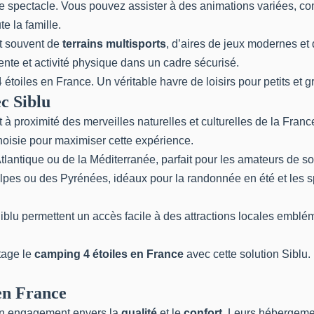
de spectacle. Vous pouvez assister à des animations variées, c
e la famille.
nt souvent de
terrains multisports
, d’aires de jeux modernes e
tente et activité physique dans un cadre sécurisé.
 étoiles en France
. Un véritable havre de loisirs pour petits et 
c Siblu
à proximité des merveilles naturelles et culturelles de la Franc
hoisie pour maximiser cette expérience.
tlantique ou de la Méditerranée, parfait pour les amateurs de s
es ou des Pyrénées, idéaux pour la randonnée en été et les sp
s Siblu permettent un accès facile à des attractions locales em
tage le
camping 4 étoiles en France
avec
cette solution Siblu
.
en France
on engagement envers la
qualité
et le
confort
. Leurs hébergeme