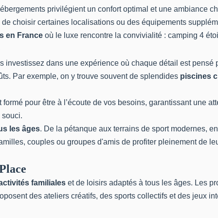
ébergements privilégient un confort optimal et une ambiance ch
 de choisir certaines localisations ou des équipements supplém
es en France
où le luxe rencontre la convivialité :
camping 4 éto
e
us investissez dans une expérience où chaque détail est pensé p
goûts. Par exemple, on y trouve souvent de splendides
piscines 
st formé pour être à l’écoute de vos besoins, garantissant une at
 souci.
ous les âges
. De la pétanque aux terrains de sport modernes, e
familles, couples ou groupes d'amis de profiter pleinement de l
 Place
activités familiales
et de loisirs adaptés à tous les âges. Les 
sent des ateliers créatifs, des sports collectifs et des jeux int