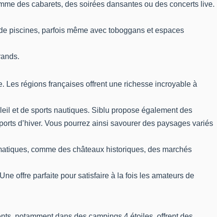
omme des cabarets, des soirées dansantes ou des concerts live.
t de piscines, parfois même avec toboggans et espaces
grands.
e. Les régions françaises offrent une richesse incroyable à
oleil et de sports nautiques. Siblu propose également des
orts d’hiver. Vous pourrez ainsi savourer des paysages variés
blématiques, comme des châteaux historiques, des marchés
 Une offre parfaite pour satisfaire à la fois les amateurs de
nts, notamment dans des campings 4 étoiles, offrent des