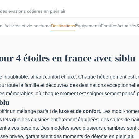
des évasions côtières en plein air
eil
Activités et vie nocturne
Destinations
Équipements
Familles
Actualités
S
ur 4 étoiles en france avec siblu
inoubliable, alliant confort et luxe. Chaque hébergement est co
ur toute la famille et découvrez des destinations exceptionnelle
cances mémorables, où chaque moment est soigneusement pensé 
blu
ffrir un mélange parfait de
luxe et de confort
. Les mobil-home
els que des cuisines entièrement équipées, des salles de bain
ent à vos besoins. Des modèles avec plusieurs chambres sont dis
se privée, garantissent des moments de détente en plein air.