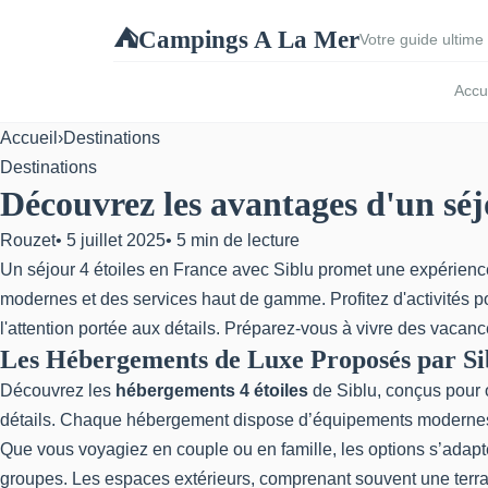
Campings A La Mer
⛺
Votre guide ultime 
Accu
Accueil
›
Destinations
Destinations
Découvrez les avantages d'un séjo
Rouzet
•
5 juillet 2025
•
5 min de lecture
Un séjour 4 étoiles en France avec Siblu promet une expérience 
modernes et des services haut de gamme. Profitez d'activités po
l'attention portée aux détails. Préparez-vous à vivre des va
Les Hébergements de Luxe Proposés par Si
Découvrez les
hébergements 4 étoiles
de Siblu, conçus pour o
détails. Chaque hébergement dispose d’équipements modernes t
Que vous voyagiez en couple ou en famille, les options s’adapt
groupes. Les espaces extérieurs, comprenant souvent une terras