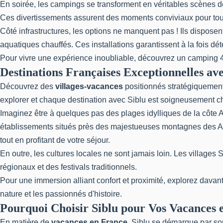
En soirée, les campings se transforment en véritables scènes 
Ces divertissements assurent des moments conviviaux pour tout
Côté infrastructures, les options ne manquent pas ! Ils dispose
aquatiques chauffés. Ces installations garantissent à la fois dé
Pour vivre une expérience inoubliable, découvrez un
camping 4
Destinations Françaises Exceptionnelles ave
Découvrez des
villages-vacances
positionnés stratégiquement 
explorer et chaque destination avec Siblu est soigneusement c
Imaginez être à quelques pas des plages idylliques de la côte A
établissements situés près des majestueuses montagnes des Alp
tout en profitant de votre séjour.
En outre, les cultures locales ne sont jamais loin. Les village
régionaux et des festivals traditionnels.
Pour une immersion alliant confort et proximité, explorez davan
nature et les passionnés d'histoire.
Pourquoi Choisir Siblu pour Vos Vacances 
En matière de
vacances en France
, Siblu se démarque par s