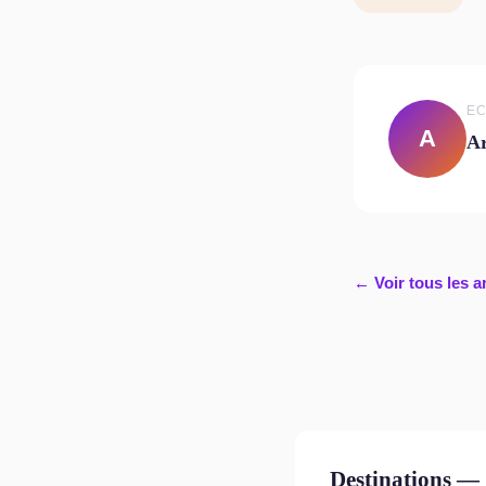
EC
A
A
← Voir tous les a
Destinations — 