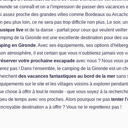
 monde se connaît et on a l'impression de passer des vacances e
i assez proche des grandes villes comme Bordeaux ou Arcacho
 peu plus loin, ce ne sera pas trop difficile non plus. Le soir, u
usique live
et de la danse - parfait pour ceux qui veulent veiller
amping de la Gironde est une excellente destination pour des v
ping en Gironde
. Avec ses équipements, ses options d'héber
on atmosphère, il est certain que vous n'oublierez jamais vos v
réserver votre prochaine escapade
avec nous ? Nous vous p
terez pas ! Dans l'ensemble, le camping de la Gironde est un ch
cherchent
des vacances fantastiques au bord de la mer
sans s
uipements sur le site et les villages voisins à explorer pendant 
 chose à offrir à tout le monde - que vous soyez à la recherch
peu de temps avec vos proches. Alors pourquoi ne pas
tenter l
incroyable destination a à offrir ? Vous ne le regretterez pas !