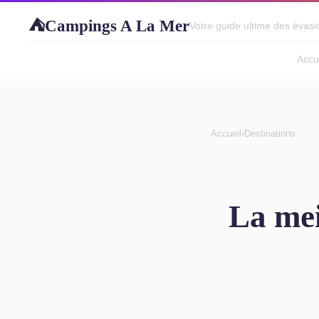
Campings A La Mer
⛺
Votre guide ultime des évasio
Accu
Accueil
›
Destinations
La mei