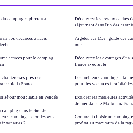
 du camping capbreton au
Découvrez les joyaux cachés 
séjournant dans l'un des campi
ssir vos vacances à l'avis
Argelès-sur-Mer : guide des c
dèche
mer
ures astuces pour le camping
Découvrez les avantages d'un sé
yan
france avec siblu
enchanteresses près des
Les meilleurs campings à la me
ranée de la France
pour des vacances inoubliables
 un séjour inoubliable en vendée
Explorer les meilleures activit
de mer dans le Morbihan, Fran
 camping dans le Sud de la
lleurs campings selon les avis
Comment choisir un camping e
s internautes ?
profiter au maximum de la régi