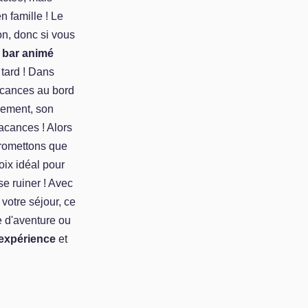
n famille ! Le
n, donc si vous
n
bar animé
 tard ! Dans
acances au bord
gement, son
acances ! Alors
romettons que
oix idéal pour
e ruiner ! Avec
votre séjour, ce
e d'aventure ou
'expérience
et