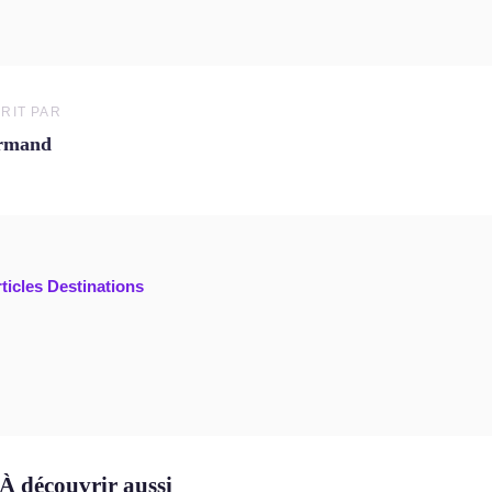
RIT PAR
rmand
rticles Destinations
À découvrir aussi