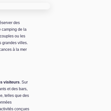
éserver des
de camping de la
 couples ou les
s grandes villes.
acances à la mer
es visiteurs
. Sur
ants et des bars,
e, telles que des
données
activités conçues