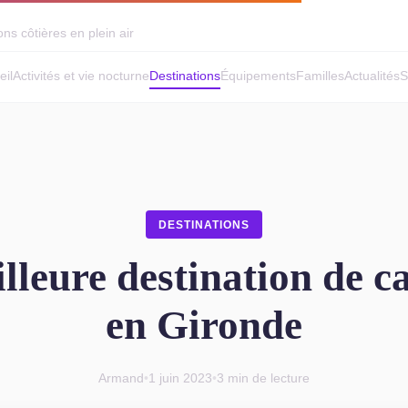
ns côtières en plein air
eil
Activités et vie nocturne
Destinations
Équipements
Familles
Actualités
S
DESTINATIONS
lleure destination de 
en Gironde
Armand
•
1 juin 2023
•
3 min de lecture