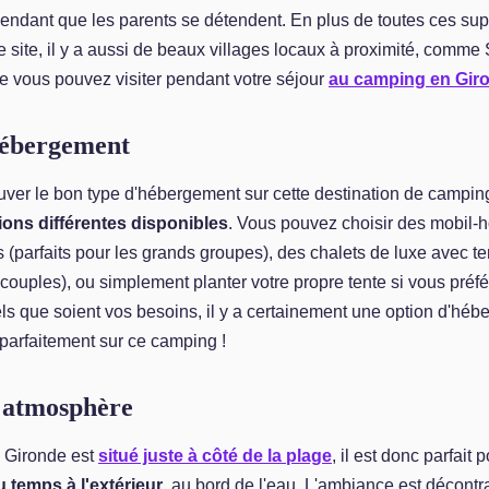
 pendant que les parents se détendent. En plus de toutes ces su
 le site, il y a aussi de beaux villages locaux à proximité, comm
e vous pouvez visiter pendant votre séjour
au camping en Gir
hébergement
trouver le bon type d'hébergement sur cette destination de camping
ons différentes disponibles
. Vous pouvez choisir des mobil
 (parfaits pour les grands groupes), des chalets de luxe avec te
s couples), ou simplement planter votre propre tente si vous préf
ls que soient vos besoins, il y a certainement une option d'héb
parfaitement sur ce camping !
t atmosphère
 Gironde est
situé juste à côté de la plage
, il est donc parfait 
 temps à l'extérieur
, au bord de l'eau. L'ambiance est décontr