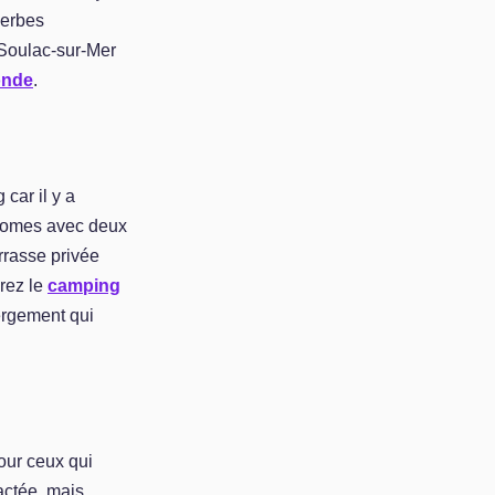
perbes
e Soulac-sur-Mer
onde
.
 car il y a
-homes avec deux
rrasse privée
érez le
camping
ergement qui
pour ceux qui
actée, mais