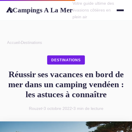
Votre guide ultime des
Campings A La Mer
⛺
évasions côtières en
plein air
Accueil
›
Destinations
DESTINATIONS
Réussir ses vacances en bord de
mer dans un camping vendéen :
les astuces à connaître
Rouzet
•
3 octobre 2022
•
3 min de lecture