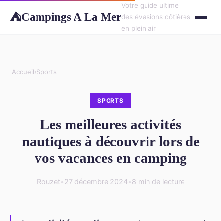
Votre guide ultime
Campings A La Mer
⛺
des évasions côtières
en plein air
Accueil
›
Sports
SPORTS
Les meilleures activités
nautiques à découvrir lors de
vos vacances en camping
Rouzet
•
27 décembre 2024
•
8 min de lecture