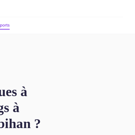
ports
ues à
gs à
bihan ?