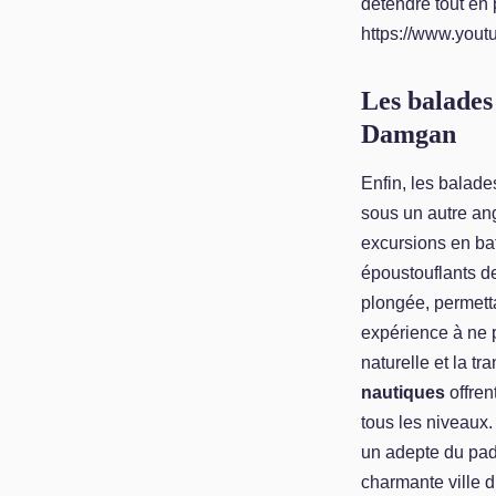
détendre tout en 
https://www.yo
Les balades 
Damgan
Enfin, les balad
sous un autre a
excursions en ba
époustouflants de
plongée, permetta
expérience à ne 
naturelle et la t
nautiques
offren
tous les niveaux.
un adepte du pad
charmante ville d