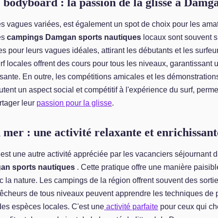
e bodyboard : la passion de la glisse à Damg
 vagues variées, est également un spot de choix pour les amate
es
campings Damgan sports nautiques
locaux sont souvent s
 pour leurs vagues idéales, attirant les débutants et les surfe
f locales offrent des cours pour tous les niveaux, garantissant u
sante. En outre, les compétitions amicales et les démonstration
tent un aspect social et compétitif à l'expérience du surf, perme
rtager leur
passion pour la glisse
.
mer : une activité relaxante et enrichissant
st une autre activité appréciée par les vacanciers séjournant 
n sports nautiques
. Cette pratique offre une manière paisible
 la nature. Les campings de la région offrent souvent des sort
pêcheurs de tous niveaux peuvent apprendre les techniques de 
des espèces locales. C'est une
activité parfaite
pour ceux qui ch