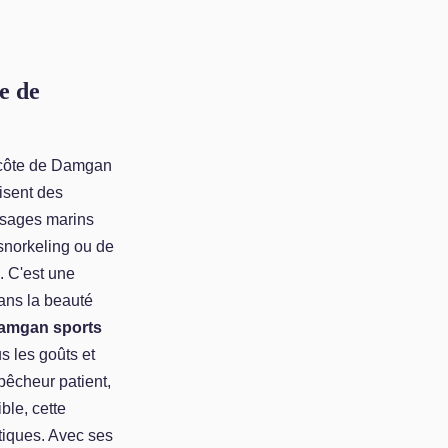
e de
a côte de Damgan
isent des
ysages marins
snorkeling ou de
. C'est une
ans la beauté
amgan sports
s les goûts et
pêcheur patient,
ble, cette
tiques. Avec ses