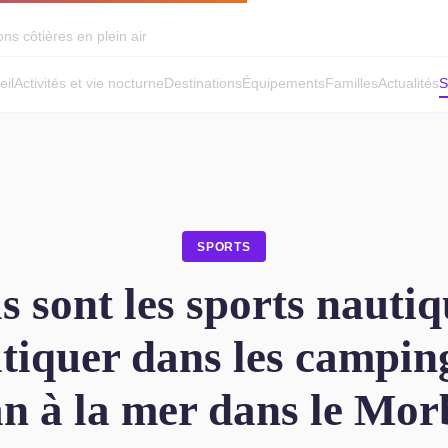
ns côtières en plein air
eil
Activités et vie nocturne
Destinations
Équipements
Familles
Actualités
S
SPORTS
s sont les sports nautiq
tiquer dans les campin
 à la mer dans le Mor