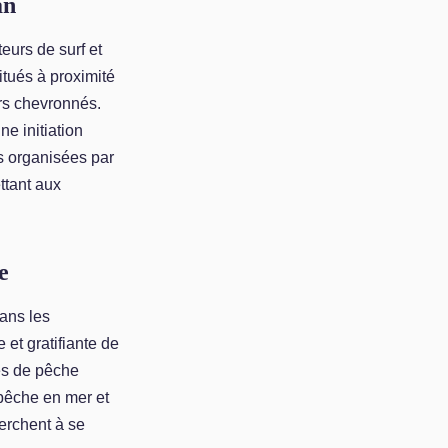
an
urs de surf et
itués à proximité
urs chevronnés.
ne initiation
s organisées par
ttant aux
e
dans les
 et gratifiante de
ies de pêche
pêche en mer et
erchent à se