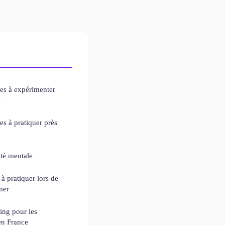
ues à expérimenter
g
es à pratiquer près
nté mentale
à pratiquer lors de
mer
ing pour les
en France