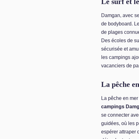
Le surf et l
Damgan, avec ses
de bodyboard. L
de plages connues
Des écoles de sur
sécurisée et amu
les campings ajou
vacanciers de pa
La pêche en 
La pêche en mer e
campings Damga
se connecter avec
guidées, où les 
espérer attraper 