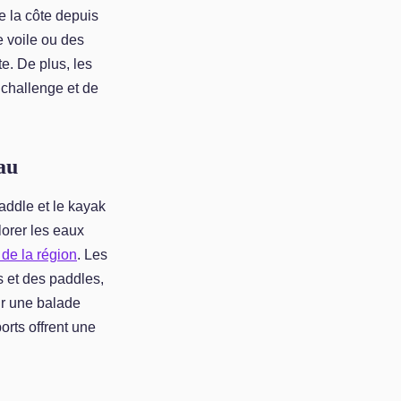
e la côte depuis
e voile ou des
e. De plus, les
 challenge et de
au
paddle et le kayak
lorer les eaux
 de la région
. Les
 et des paddles,
our une balade
orts offrent une