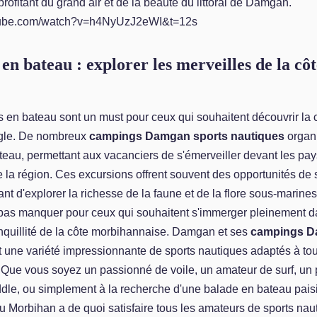
profitant du grand air et de la beauté du littoral de Damgan.
utube.com/watch?v=h4NyUzJ2eWI&t=12s
en bateau : explorer les merveilles de la côt
es en bateau sont un must pour ceux qui souhaitent découvrir l
ngle. De nombreux
campings Damgan sports nautiques
organ
teau, permettant aux vacanciers de s'émerveiller devant les pa
 la région. Ces excursions offrent souvent des opportunités de 
nt d'explorer la richesse de la faune et de la flore sous-marines
pas manquer pour ceux qui souhaitent s'immerger pleinement d
ranquillité de la côte morbihannaise. Damgan et ses
campings D
t une variété impressionnante de sports nautiques adaptés à tou
 Que vous soyez un passionné de voile, un amateur de surf, un 
dle, ou simplement à la recherche d'une balade en bateau paisi
u Morbihan a de quoi satisfaire tous les amateurs de sports nau