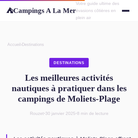
Votre guide ultime des
Campings A La Mer
⛺
évasions côtières en
plein air
Accueil
›
Destinations
DESTINATIONS
Les meilleures activités
nautiques à pratiquer dans les
campings de Moliets-Plage
Rouzet
•
30 janvier 2025
•
8 min de lecture