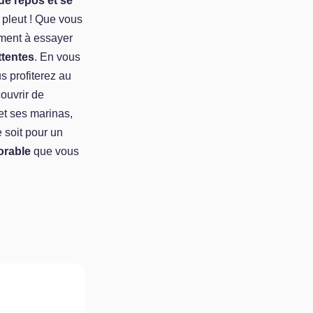
de repos et se
 pleut ! Que vous
ment à essayer
ttentes
. En vous
us profiterez au
ouvrir de
 et ses marinas,
 soit pour un
orable
que vous