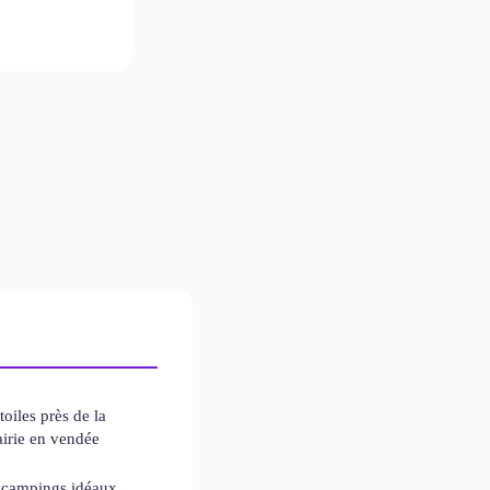
oiles près de la
airie en vendée
s campings idéaux