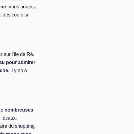
ine
. Vous pouvez
e des cours si
 sur l'île de Ré.
au pour admirer
êche
. Il y en a
 de
nombreuses
 locaux,
faire du shopping