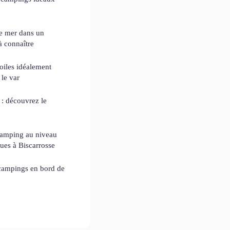
de mer dans un
à connaître
oiles idéalement
 le var
: découvrez le
camping au niveau
ques à Biscarrosse
 campings en bord de