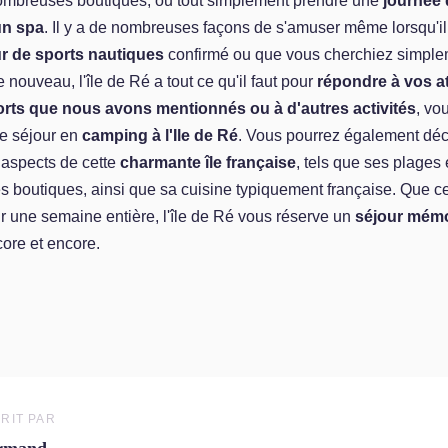
ombreuses boutiques, ou tout simplement prendre une
journée 
un spa
. Il y a de nombreuses façons de s'amuser même lorsqu'il
r de sports nautiques
confirmé ou que vous cherchiez simple
nouveau, l'île de Ré a tout ce qu'il faut pour
répondre à vos a
rts que nous avons mentionnés ou à d'autres activités
, vo
e séjour en
camping à l'Ile de Ré
. Vous pourrez également déc
aspects de cette
charmante île française
, tels que ses plages
 boutiques, ainsi que sa cuisine typiquement française. Que ce
 une semaine entière, l'île de Ré vous réserve un
séjour mém
ore et encore.
RIT PAR
rmand