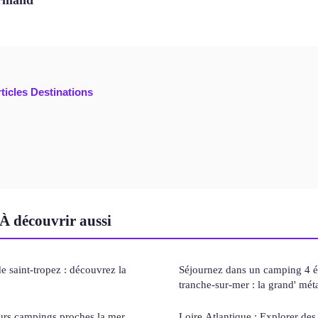
rticles Destinations
À découvrir aussi
e saint-tropez : découvrez la
Séjournez dans un camping 4 ét
tranche-sur-mer : la grand' mét
eurs campings proches la mer
Loire Atlantique : Explorer de