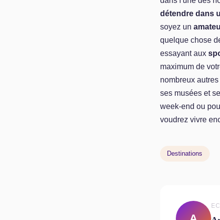
dans l'une des n
détendre dans 
soyez un
amateu
quelque chose de 
essayant aux
spo
maximum de votr
nombreux autres 
ses musées et ses
week-end ou pour
voudrez vivre enc
Destinations
EC
A
A