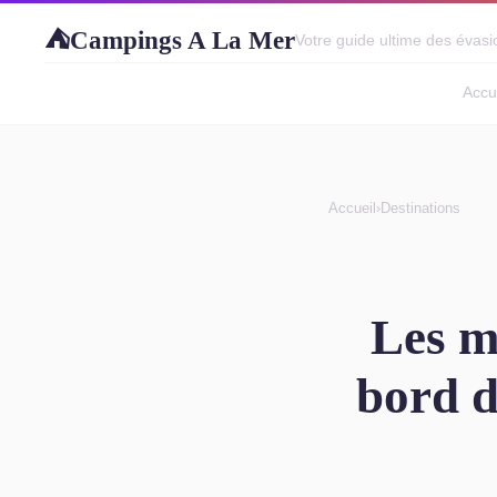
Campings A La Mer
⛺
Votre guide ultime des évasio
Accu
Accueil
›
Destinations
Les m
bord d