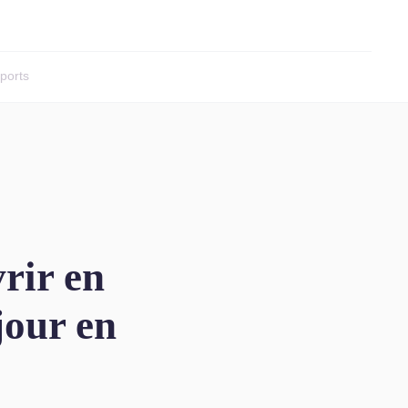
ports
rir en
jour en