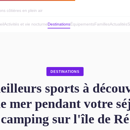
ns côtières en plein air
eil
Activités et vie nocturne
Destinations
Équipements
Familles
Actualités
S
DESTINATIONS
eilleurs sports à découv
e mer pendant votre sé
camping sur l'île de Ré