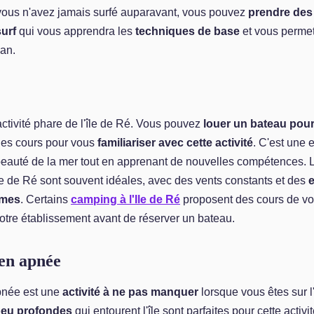
 vous n'avez jamais surfé auparavant, vous pouvez
prendre des
surf
qui vous apprendra les
techniques de base
et vous permet
an.
activité phare de l'île de Ré. Vous pouvez
louer un bateau pour
es cours pour vous
familiariser avec cette activité
. C'est une 
 beauté de la mer tout en apprenant de nouvelles compétences. 
île de Ré sont souvent idéales, avec des vents constants et des
lmes
. Certains
camping à l'Ile de Ré
proposent des cours de vo
otre établissement avant de réserver un bateau.
en apnée
pnée est une
activité à ne pas manquer
lorsque vous êtes sur l
 peu profondes
qui entourent l'île sont parfaites pour cette activi