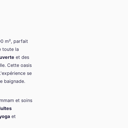
0 m², parfait
 toute la
ouverte
et des
le. Cette oasis
L'expérience se
ne baignade.
ammam et soins
ultes
yoga
et