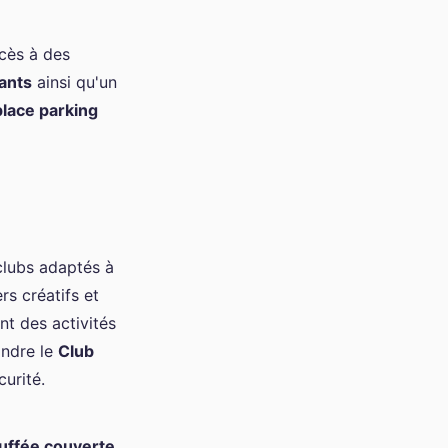
cès à des
ants
ainsi qu'un
place parking
clubs adaptés à
rs créatifs et
ant des activités
indre le
Club
curité.
auffée couverte
,