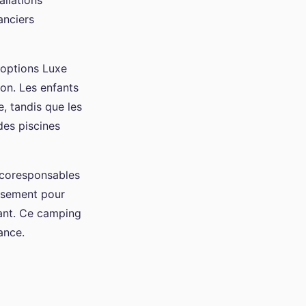
allations
anciers
 options Luxe
on. Les enfants
, tandis que les
des piscines
écoresponsables
ieusement pour
tant. Ce camping
ance.