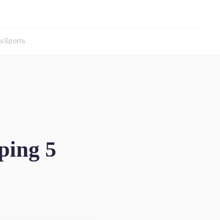
és
Sports
ping 5