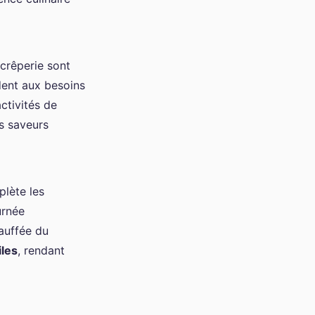
crêperie sont
dent aux besoins
ctivités de
s saveurs
plète les
urnée
auffée du
iles
, rendant