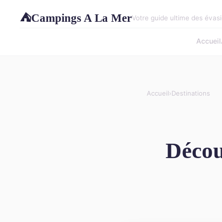
Campings A La Mer
⛺
Votre guide ultime des évasi
Accueil
Accueil
›
Destinations
Décou