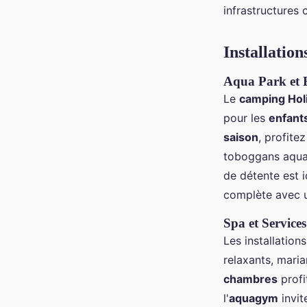
infrastructures
Installatio
Aqua Park et 
Le
camping Hol
pour les
enfant
saison
, profite
toboggans aquat
de détente est i
complète avec
Spa et Service
Les installatio
relaxants, maria
chambres
profi
l'
aquagym
invit