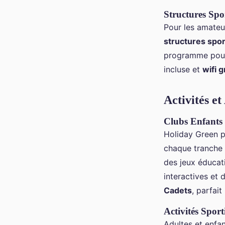
Structures Spo
Pour les amateur
structures spor
programme po
incluse et
wifi g
Activités e
Clubs Enfants 
Holiday Green p
chaque tranche 
des jeux éducat
interactives et 
Cadets
, parfai
Activités Sport
Adultes et enfa