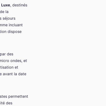
t
Luxe
, destinés
de la
s séjours
amme incluant
tion dispose
 par des
micro ondes, et
isation et
e avant la date
astes permettent
ité des