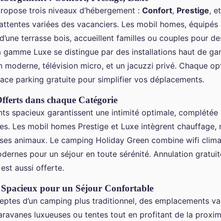
ropose trois niveaux d’hébergement :
Confort
,
Prestige
, e
attentes variées des vacanciers. Les mobil homes, équipés 
 d’une terrasse bois, accueillent familles ou couples pour de
a gamme Luxe se distingue par des installations haut de g
n moderne, télévision micro, et un jacuzzi privé. Chaque op
ace parking gratuite pour simplifier vos déplacements.
fferts dans chaque Catégorie
s spacieux garantissent une intimité optimale, complétée
ues. Les mobil homes Prestige et Luxe intègrent chauffage, 
rises animaux. Le camping Holiday Green combine wifi climat
ernes pour un séjour en toute sérénité. Annulation gratuit
est aussi offerte.
Spacieux pour un Séjour Confortable
eptes d’un camping plus traditionnel, des emplacements v
caravanes luxueuses ou tentes tout en profitant de la proxim