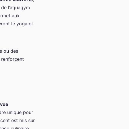
t de l’aquagym
rmet aux
eront le yoga et
es ou des
 renforcent
vue
dre unique pour
cent est mis sur
ence culinaire