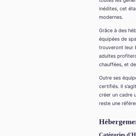
toutes les génér
inédites, cet ét
modernes.
Grâce à des héb
équipées de spa
trouveront leur
adultes profite
chauffées, et de
Outre ses équip
certifiés. Il s’
créer un cadre 
reste une référe
Hébergemen
Catégories d'H