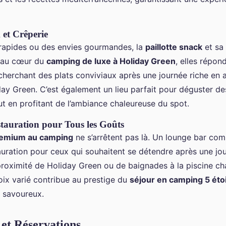
 et Crêperie
rapides ou des envies gourmandes, la
paillotte snack
et sa 
s au cœur du
camping de luxe à Holiday Green
, elles répon
cherchant des plats conviviaux après une journée riche en a
ay Green. C’est également un lieu parfait pour déguster de
ut en profitant de l’ambiance chaleureuse du spot.
tauration pour Tous les Goûts
remium au camping
ne s’arrêtent pas là. Un lounge bar com
auration pour ceux qui souhaitent se détendre après une jo
proximité de Holiday Green ou de baignades à la piscine ch
ix varié contribue au prestige du
séjour en camping 5 éto
savoureux.
et Réservations