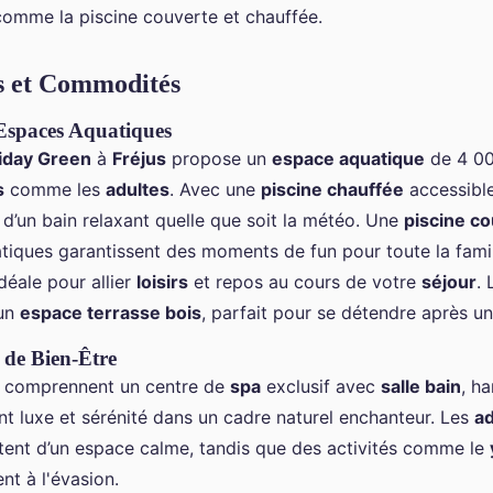
 comme la piscine couverte et chauffée.
ns et Commodités
Espaces Aquatiques
iday Green
à
Fréjus
propose un
espace aquatique
de 4 00
s
comme les
adultes
. Avec une
piscine chauffée
accessible
z d’un bain relaxant quelle que soit la météo. Une
piscine c
iques garantissent des moments de fun pour toute la famil
déale pour allier
loisirs
et repos au cours de votre
séjour
. 
 un
espace terrasse bois
, parfait pour se détendre après u
s de Bien-Être
ns comprennent un centre de
spa
exclusif avec
salle bain
, h
nt luxe et sérénité dans un cadre naturel enchanteur. Les
ad
tent d’un espace calme, tandis que des activités comme le
ent à l'évasion.