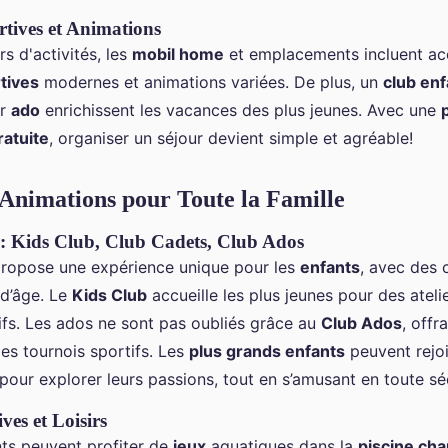
rtives et Animations
s d'activités, les
mobil home
et emplacements incluent ac
tives
modernes et animations variées. De plus, un
club enf
ur
ado
enrichissent les vacances des plus jeunes. Avec une
ratuite
, organiser un séjour devient simple et agréable!
t Animations pour Toute la Famille
: Kids Club, Club Cadets, Club Ados
ropose une expérience unique pour les
enfants
, avec des 
d’âge. Le
Kids Club
accueille les plus jeunes pour des atelie
ifs. Les ados ne sont pas oubliés grâce au
Club Ados
, offr
des tournois sportifs. Les
plus grands enfants
peuvent rejo
t pour explorer leurs passions, tout en s’amusant en toute sé
ives et Loisirs
nts peuvent profiter de
jeux
aquatiques dans la
piscine ch