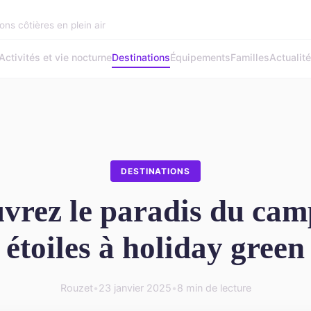
ons côtières en plein air
Activités et vie nocturne
Destinations
Équipements
Familles
Actualit
DESTINATIONS
vrez le paradis du cam
étoiles à holiday green
Rouzet
•
23 janvier 2025
•
8 min de lecture