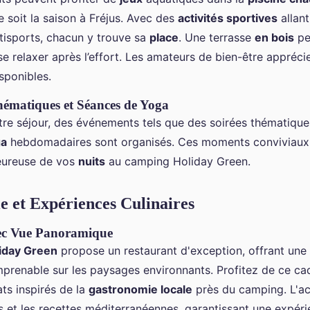
e soit la saison à Fréjus. Avec des
activités sportives
allan
ltisports, chacun y trouve sa
place
. Une terrasse
en bois
pe
e relaxer après l’effort. Les amateurs de bien-être appréci
sponibles.
ématiques et Séances de Yoga
otre séjour, des événements tels que des soirées thématiqu
ga
hebdomadaires sont organisés. Ces moments conviviaux
eureuse de vos
nuits
au camping Holiday Green.
 et Expériences Culinaires
ec Vue Panoramique
iday Green
propose un restaurant d'exception, offrant une
prenable sur les paysages environnants. Profitez de ce ca
ts inspirés de la
gastronomie locale
près du camping. L'ac
is et les recettes méditerranéennes, garantissant une expéri