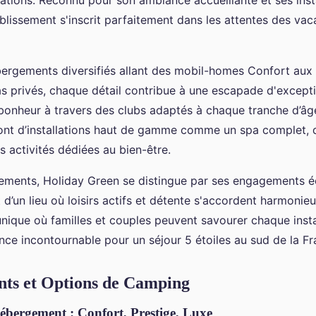
ations. Reconnu pour son ambiance accueillante et ses inst
ablissement s'inscrit parfaitement dans les attentes des vac
ergements diversifiés allant des mobil-homes Confort aux
s privés, chaque détail contribue à une escapade d'excepti
 bonheur à travers des clubs adaptés à chaque tranche d’âge
ront d’installations haut de gamme comme un spa complet, 
s activités dédiées au bien-être.
ements, Holiday Green se distingue par ses engagements 
agit d’un lieu où loisirs actifs et détente s'accordent harmon
unique où familles et couples peuvent savourer chaque ins
nce incontournable pour un séjour 5 étoiles au sud de la Fr
ts et Options de Camping
ébergement : Confort, Prestige, Luxe