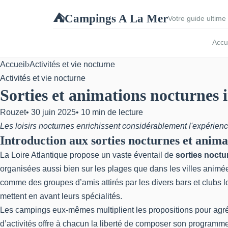
Campings A La Mer
⛺
Votre guide ultime 
Accu
Accueil
›
Activités et vie nocturne
Activités et vie nocturne
Sorties et animations nocturnes 
Rouzet
•
30 juin 2025
•
10 min de lecture
Les loisirs nocturnes enrichissent considérablement l'expérien
Introduction aux sorties nocturnes et anima
La Loire Atlantique propose un vaste éventail de
sorties noctu
organisées aussi bien sur les plages que dans les villes animées
comme des groupes d’amis attirés par les divers bars et clubs 
mettent en avant leurs spécialités.
Les campings eux-mêmes multiplient les propositions pour agrém
d’activités offre à chacun la liberté de composer son programme,