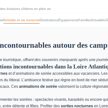
des évasions côtières en plein air
eil
Activités et vie nocturne
Destinations
Équipements
Familles
Actualités
S
incontournables autour des campi
ce touristique, offrant des souvenirs marquants après une journ
tions incontournables dans la Loire Atlanti
rnes
et d’animations de soirée accessibles aux vacanciers. Les
 du littoral. L’ambiance festive qui règne en bord de mer séduit 
locaux. Ces
animations de soirée
valorisent la culture régiona
enter les soirées : spectacles vivants, karaokés ou encore qui
 entre détente et fêtes. Profiter des
sorties nocturnes
en Loire