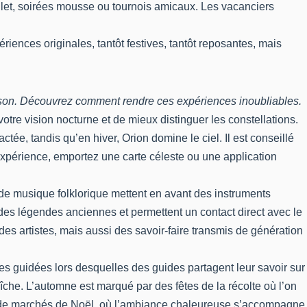
illet, soirées mousse ou tournois amicaux. Les vacanciers
ences originales, tantôt festives, tantôt reposantes, mais
ison. Découvrez comment rendre ces expériences inoubliables.
otre vision nocturne et de mieux distinguer les constellations.
ctée, tandis qu’en hiver, Orion domine le ciel. Il est conseillé
 expérience, emportez une carte céleste ou une application
s de musique folklorique mettent en avant des instruments
t des légendes anciennes et permettent un contact direct avec le
 des artistes, mais aussi des savoir-faire transmis de génération
des guidées lors desquelles des guides partagent leur savoir sur
aîche. L’automne est marqué par des fêtes de la récolte où l’on
tour de marchés de Noël, où l’ambiance chaleureuse s’accompagne