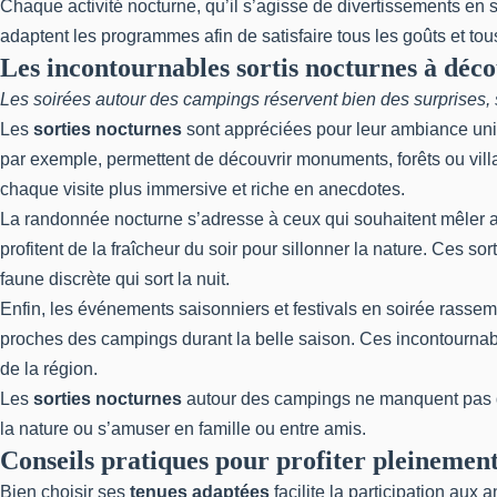
Chaque activité nocturne, qu’il s’agisse de divertissements en s
adaptent les programmes afin de satisfaire tous les goûts et tou
Les incontournables sortis nocturnes à déc
Les soirées autour des campings réservent bien des surprises, s
Les
sorties nocturnes
sont appréciées pour leur ambiance unique
par exemple, permettent de découvrir monuments, forêts ou villa
chaque visite plus immersive et riche en anecdotes.
La randonnée nocturne s’adresse à ceux qui souhaitent mêler av
profitent de la fraîcheur du soir pour sillonner la nature. Ces so
faune discrète qui sort la nuit.
Enfin, les événements saisonniers et festivals en soirée rasse
proches des campings durant la belle saison. Ces incontournable
de la région.
Les
sorties nocturnes
autour des campings ne manquent pas de 
la nature ou s’amuser en famille ou entre amis.
Conseils pratiques pour profiter pleinemen
Bien choisir ses
tenues adaptées
facilite la participation au