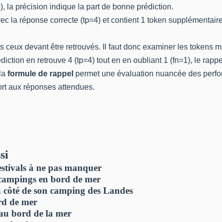
fp), la précision indique la part de bonne prédiction.
la réponse correcte (tp=4) et contient 1 token supplémentaire inc
us ceux devant être retrouvés. Il faut donc examiner les tokens
ction en retrouve 4 (tp=4) tout en en oubliant 1 (fn=1), le rappel 
la
formule de rappel
permet une évaluation nuancée des perfo
port aux réponses attendues.
si
festivals à ne pas manquer
s campings en bord de mer
t à côté de son camping des Landes
ord de mer
 au bord de la mer