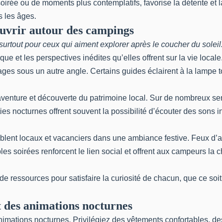
oirée ou de moments plus contemplatifs, favorise la détente et l
s les âges.
ouvrir autour des campings
urtout pour ceux qui aiment explorer après le coucher du soleil
 et les perspectives inédites qu’elles offrent sur la vie locale.
ges sous un autre angle. Certains guides éclairent à la lampe t
enture et découverte du patrimoine local. Sur de nombreux senti
rties nocturnes offrent souvent la possibilité d’écouter des sons i
mblent locaux et vacanciers dans une ambiance festive. Feux d’
s soirées renforcent le lien social et offrent aux campeurs la c
ressources pour satisfaire la curiosité de chacun, que ce soit p
t des animations nocturnes
x animations nocturnes. Privilégiez des vêtements confortables,