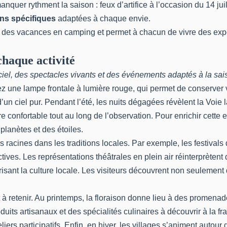
quer rythment la saison : feux d’artifice à l’occasion du 14 ju
ns spécifiques
adaptées à chaque envie.
des vacances en camping et permet à chacun de vivre des expéri
chaque activité
iel, des spectacles vivants et des événements adaptés à la sa
ez une lampe frontale à lumière rouge, qui permet de conserver v
un ciel pur. Pendant l’été, les nuits dégagées révèlent la Voie la
e confortable tout au long de l’observation. Pour enrichir cette
 planètes et des étoiles.
s racines dans les traditions locales. Par exemple, les festival
ctives. Les représentations théâtrales en plein air réinterprèten
orisant la culture locale. Les visiteurs découvrent non seulement
t à retenir. Au printemps, la floraison donne lieu à des promena
uits artisanaux et des spécialités culinaires à découvrir à la fr
liers participatifs. Enfin, en hiver, les villages s’animent au