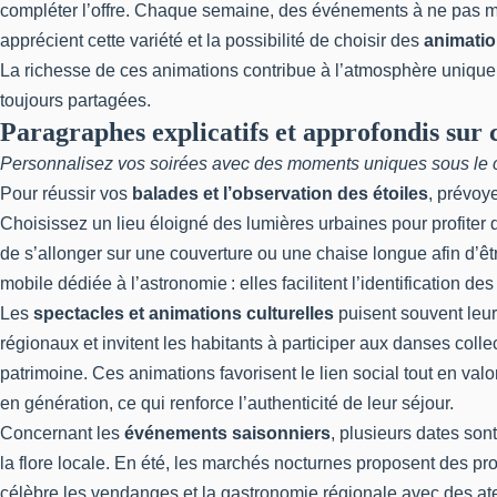
compléter l’offre. Chaque semaine, des événements à ne pas man
apprécient cette variété et la possibilité de choisir des
animatio
La richesse de ces animations contribue à l’atmosphère unique 
toujours partagées.
Paragraphes explicatifs et approfondis sur 
Personnalisez vos soirées avec des moments uniques sous le c
Pour réussir vos
balades et l’observation des étoiles
, prévoy
Choisissez un lieu éloigné des lumières urbaines pour profiter d’
de s’allonger sur une couverture ou une chaise longue afin d’êtr
mobile dédiée à l’astronomie : elles facilitent l’identification des
Les
spectacles et animations culturelles
puisent souvent leur
régionaux et invitent les habitants à participer aux danses colle
patrimoine. Ces animations favorisent le lien social tout en val
en génération, ce qui renforce l’authenticité de leur séjour.
Concernant les
événements saisonniers
, plusieurs dates son
la flore locale. En été, les marchés nocturnes proposent des prod
célèbre les vendanges et la gastronomie régionale avec des ate