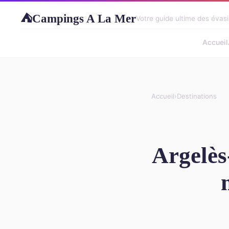
Campings A La Mer
⛺
Votre guide ultime des évasi
Accueil
Accueil
›
Destinations
Argelès