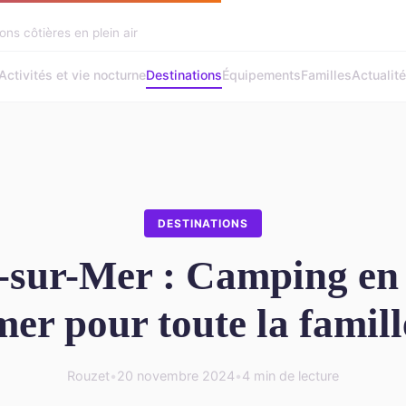
ons côtières en plein air
Activités et vie nocturne
Destinations
Équipements
Familles
Actualit
DESTINATIONS
-sur-Mer : Camping en
mer pour toute la famill
Rouzet
•
20 novembre 2024
•
4 min de lecture