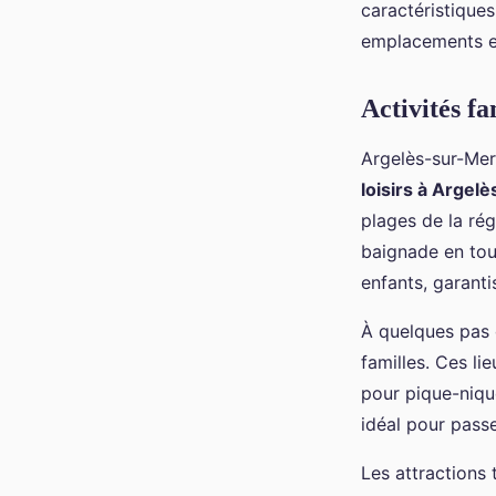
caractéristique
emplacements et 
Activités f
Argelès-sur-Mer
loisirs à Argel
plages de la ré
baignade en tou
enfants, garant
À quelques pas 
familles. Ces li
pour pique-nique
idéal pour passe
Les attractions