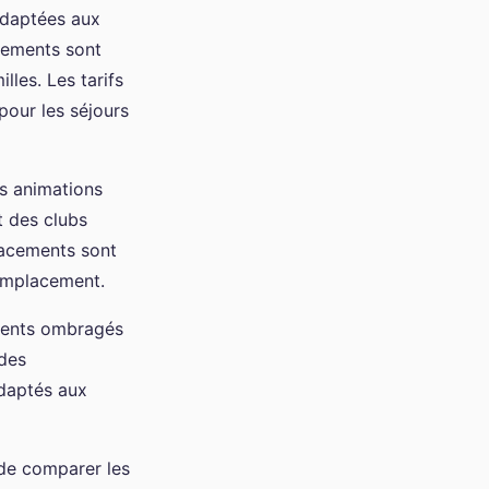
adaptées aux
acements sont
lles. Les tarifs
pour les séjours
es animations
t des clubs
lacements sont
 emplacement.
ments ombragés
 des
adaptés aux
 de comparer les