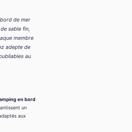
n bord de mer
 de sable fin,
 Chaque membre
yez adepte de
oubliables au
amping en bord
rantissent un
 adaptés aux