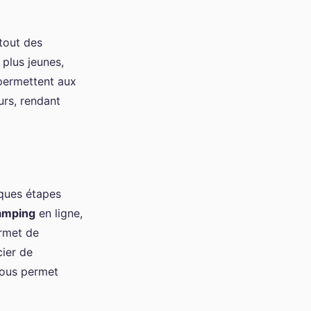
atout des
plus jeunes,
 permettent aux
urs, rendant
ques étapes
amping
en ligne,
ermet de
cier de
vous permet