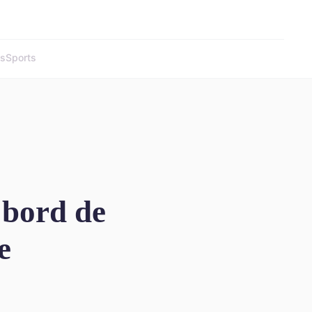
és
Sports
 bord de
e