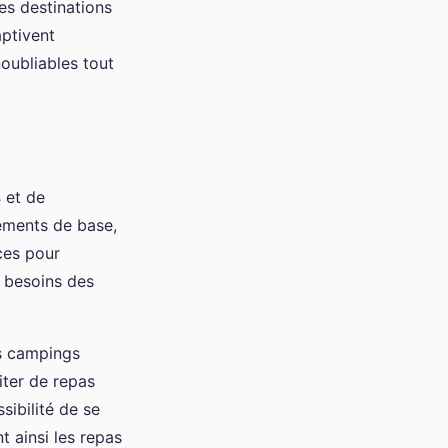
des destinations
aptivent
noubliables tout
s
et de
ements de base,
ces pour
x besoins des
es campings
iter de repas
sibilité de se
t ainsi les repas