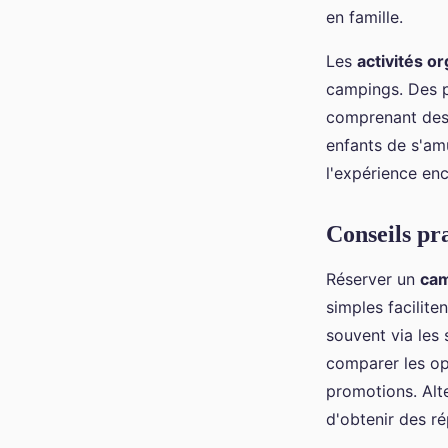
en famille.
Les
activités o
campings. Des p
comprenant des j
enfants de s'am
l'expérience enc
Conseils pr
Réserver un
ca
simples facilit
souvent via les
comparer les opt
promotions. Alt
d'obtenir des r