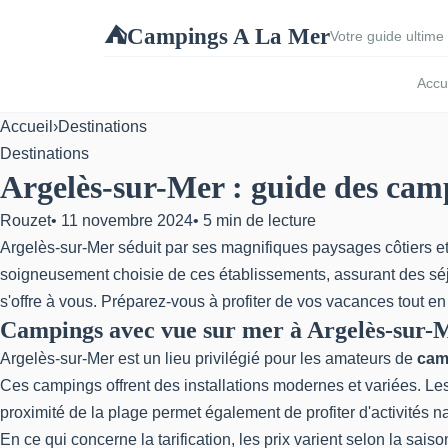
Campings A La Mer
⛺
Votre guide ultime 
Accu
Accueil
›
Destinations
Destinations
Argelès-sur-Mer : guide des cam
Rouzet
•
11 novembre 2024
•
5 min de lecture
Argelès-sur-Mer séduit par ses magnifiques paysages côtiers et
soigneusement choisie de ces établissements, assurant des séj
s'offre à vous. Préparez-vous à profiter de vos vacances tout 
Campings avec vue sur mer à Argelès-sur-
Argelès-sur-Mer est un lieu privilégié pour les amateurs de
cam
Ces campings offrent des installations modernes et variées. Le
proximité de la plage permet également de profiter d'activités nau
En ce qui concerne la tarification, les prix varient selon la sai