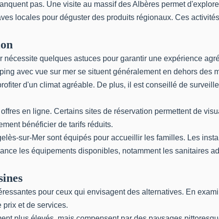
anquent pas. Une visite au massif des Albères permet d'explorer
es locales pour déguster des produits régionaux. Ces activités
ion
 nécessite quelques astuces pour garantir une expérience agr
ng avec vue sur mer se situent généralement en dehors des mois
profiter d'un climat agréable. De plus, il est conseillé de surve
s offres en ligne. Certains sites de réservation permettent de vis
ent bénéficier de tarifs réduits.
lès-sur-Mer sont équipés pour accueillir les familles. Les inst
'avance les équipements disponibles, notamment les sanitaires ad
sines
ntéressantes pour ceux qui envisagent des alternatives. En exa
 prix et de services.
ement plus élevés, mais compensent par des paysages pittoresqu