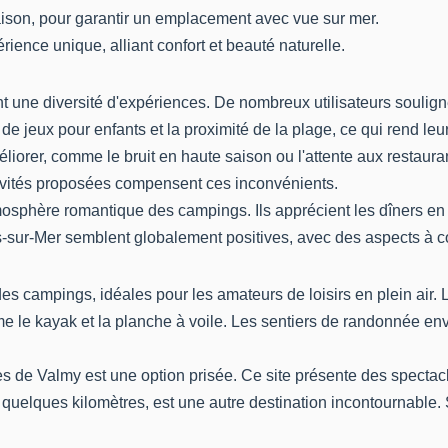
saison, pour garantir un emplacement avec vue sur mer.
ience unique, alliant confort et beauté naturelle.
t une diversité d'expériences. De nombreux utilisateurs souligne
de jeux pour enfants et la proximité de la plage, ce qui rend leu
orer, comme le bruit en haute saison ou l'attente aux restauran
activités proposées compensent ces inconvénients.
sphère romantique des campings. Ils apprécient les dîners en p
ur-Mer semblent globalement positives, avec des aspects à con
es campings, idéales pour les amateurs de loisirs en plein air. 
le kayak et la planche à voile. Les sentiers de randonnée envi
les de Valmy est une option prisée. Ce site présente des specta
à quelques kilomètres, est une autre destination incontournable.