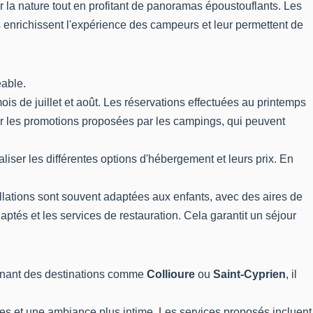
 la nature tout en profitant de panoramas époustouflants. Les
 enrichissent l'expérience des campeurs et leur permettent de
éable.
 de juillet et août. Les réservations effectuées au printemps
iller les promotions proposées par les campings, qui peuvent
ualiser les différentes options d'hébergement et leurs prix. En
allations sont souvent adaptées aux enfants, avec des aires de
aptés et les services de restauration. Cela garantit un séjour
minant des destinations comme
Collioure
ou
Saint-Cyprien
, il
es et une ambiance plus intime. Les services proposés incluent