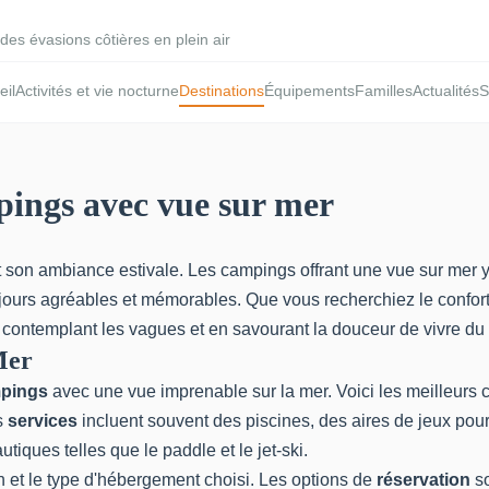
des évasions côtières en plein air
eil
Activités et vie nocturne
Destinations
Équipements
Familles
Actualités
S
pings avec vue sur mer
 son ambiance estivale. Les campings offrant une vue sur mer y
ours agréables et mémorables. Que vous recherchiez le confort
en contemplant les vagues et en savourant la douceur de vivre 
Mer
pings
avec une vue imprenable sur la mer. Voici les meilleurs 
s
services
incluent souvent des piscines, des aires de jeux pour
tiques telles que le paddle et le jet-ski.
son et le type d'hébergement choisi. Les options de
réservation
so