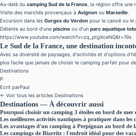
Au-delà du
camping Sud de la France
, la région offre une 
Visite des marchés provençaux à
Avignon
ou
Marseille
.
Excursion dans les
Gorges du Verdon
pour le canoë ou le 
Détente au bord d'une
piscine
ou d'un
parc aquatique to
https://www.youtube.com/watch?v=zq_ptgXceNQ&t=19s
Le Sud de la France, une destination incon
Avec sa diversité de paysages, d'activités et d'options d'
plus facile que jamais de choisir le camping parfait pour d
Destinations
P
Ecrit par
Paul
← Voir tous les articles Destinations
Destinations — À découvrir aussi
Pourquoi choisir un camping 3 étoiles en bord de mer d
Les meilleures activités nautiques à pratiquer dans les
Les avantages d'un camping à Perpignan au bord de 
Les campings de Biarritz : l'endroit idéal pour des va