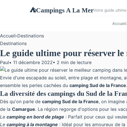
Campings A La Mer
⛺
Votre guide ultime
Accueil
Accueil
›
Destinations
Destinations
Le guide ultime pour réserver le
Paul
•
11 décembre 2022
•
2 min de lecture
Envie d'une escapade au soleil, entre plage et montagne, a
ensemble les perles cachées du
camping Sud de la France
La diversité des campings du Sud de la Fra
Dès qu'on parle de
camping Sud de la France
, on imagine 
de la
Camargue
. La région regorge d'options pour les va
Le
camping en bord de plage
: Parfait pour ceux qui veul
Le
camping à la montagne
: Idéal pour les amoureux de la