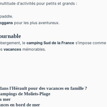
multitude d'activités pour petits et grands :
paddle.
boggans
pour les plus aventureux.
tournable
hébergement, le
camping Sud de la France
s'impose comme u
es
vacances
mémorables.
ans l'Hérault pour des vacances en famille ?
 campings de Moliets-Plage
la mer
cances en bord de mer