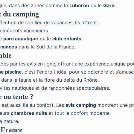
ique, dans des zones comme le
Luberon
ou le
Gard
.
ix du camping
élection de son lieu de vacances
. Ils offrent :
récédents vacanciers.
le
parc aquatique
ou le
club enfants
.
acances
dans le Sud de la France.
able
és par les avis en ligne, offrant une expérience unique p
ue piscine
, c'est l'endroit idéal pour se détendre et s'amuse
dans la faune et la flore du
delta du Rhône
.
ivités nautiques et de randonnées spectaculaires.
 ou tente ?
il est aussi lié au confort. Les
avis camping
montrent une pr
ieurs
chambres nuits
et tout le confort moderne.
a nature.
a France