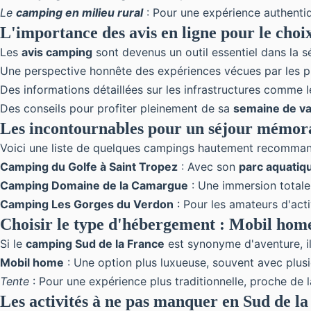
Le
camping en milieu rural
: Pour une expérience authent
L'importance des avis en ligne pour le cho
Les
avis camping
sont devenus un outil essentiel dans la
s
Une perspective honnête des expériences vécues par les p
Des informations détaillées sur les infrastructures comme 
Des conseils pour profiter pleinement de sa
semaine de v
Les incontournables pour un séjour mémor
Voici une liste de quelques campings hautement recommand
Camping du Golfe à Saint Tropez
: Avec son
parc aquatiq
Camping Domaine de la Camargue
: Une immersion totale 
Camping Les Gorges du Verdon
: Pour les amateurs d'act
Choisir le type d'hébergement : Mobil home
Si le
camping Sud de la France
est synonyme d'
aventure
, 
Mobil home
: Une option plus luxueuse, souvent avec plus
Tente
: Pour une expérience plus traditionnelle, proche de l
Les activités à ne pas manquer en Sud de l