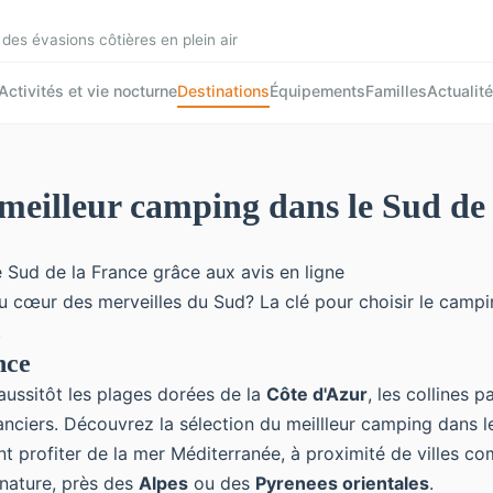
 des évasions côtières en plein air
Activités et vie nocturne
Destinations
Équipements
Familles
Actualit
 meilleur camping dans le Sud de 
u cœur des merveilles du Sud? La clé pour choisir le campi
.
nce
aussitôt les plages dorées de la
Côte d'Azur
, les collines 
canciers. Découvrez la
sélection du meillleur camping dans l
ent profiter de la mer Méditerranée, à proximité de villes 
 nature, près des
Alpes
ou des
Pyrenees orientales
.